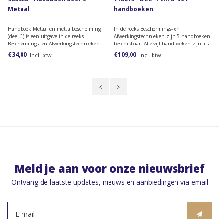
Metaal
handboeken
Handboek Metaal en metaalbescherming
In de reeks Beschermings- en
(deel 3) is een uitgave in de reeks
Afwerkingstechnieken zijn 5 handboeken
Beschermings- en Afwerkingstechnieken.
beschikbaar. Alle vijf handboeken zijn als
Deze reeks omvat ook uitgaven over
complete set in één keer verkrijbaar.
€34,00
€109,00
Incl. btw
Incl. btw
verfproducten, steenachtige ondergronden
en beton, glas en glasverwerking, en hout
en houtbescherming.
Meld je aan voor onze nieuwsbrief
Ontvang de laatste updates, nieuws en aanbiedingen via email