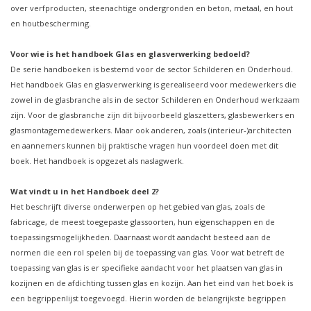
over verfproducten, steenachtige ondergronden en beton, metaal, en hout
en houtbescherming.
Voor wie is het handboek Glas en glasverwerking bedoeld?
De serie handboeken is bestemd voor de sector Schilderen en Onderhoud.
Het handboek Glas en glasverwerking is gerealiseerd voor medewerkers die
zowel in de glasbranche als in de sector Schilderen en Onderhoud werkzaam
zijn. Voor de glasbranche zijn dit bijvoorbeeld glaszetters, glasbewerkers en
glasmontagemedewerkers. Maar ook anderen, zoals (interieur-)architecten
en aannemers kunnen bij praktische vragen hun voordeel doen met dit
boek. Het handboek is opgezet als naslagwerk.
Wat vindt u in het Handboek deel 2?
Het beschrijft diverse onderwerpen op het gebied van glas, zoals de
fabricage, de meest toegepaste glassoorten, hun eigenschappen en de
toepassingsmogelijkheden. Daarnaast wordt aandacht besteed aan de
normen die een rol spelen bij de toepassing van glas. Voor wat betreft de
toepassing van glas is er specifieke aandacht voor het plaatsen van glas in
kozijnen en de afdichting tussen glas en kozijn. Aan het eind van het boek is
een begrippenlijst toegevoegd. Hierin worden de belangrijkste begrippen