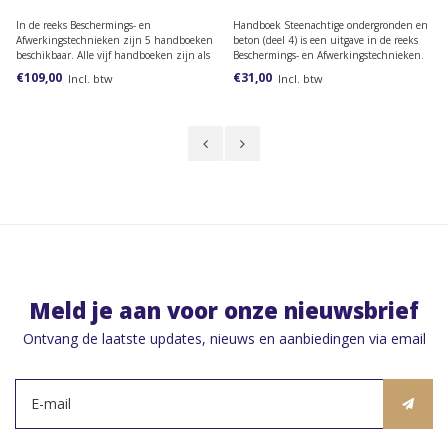
In de reeks Beschermings- en
Handboek Steenachtige ondergronden en
Afwerkingstechnieken zijn 5 handboeken
beton (deel 4) is een uitgave in de reeks
beschikbaar. Alle vijf handboeken zijn als
Beschermings- en Afwerkingstechnieken.
complete set in één keer verkrijbaar.
Deze reeks omvat ook uitgaven over
€109,00
€31,00
Incl. btw
Incl. btw
verfproducten, glas en glasverwerking,
metaal, en hout en houtbescherming.
Meld je aan voor onze nieuwsbrief
Ontvang de laatste updates, nieuws en aanbiedingen via email