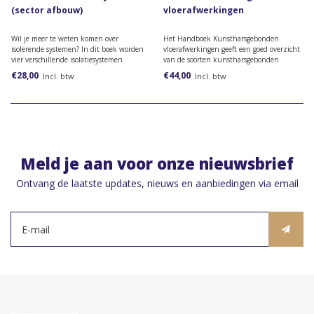
(sector afbouw)
vloerafwerkingen
Wil je meer te weten komen over
Het Handboek Kunstharsgebonden
isolerende systemen? In dit boek worden
vloerafwerkingen geeft een goed overzicht
vier verschillende isolatiesystemen
van de soorten kunstharsgebonden
besproken.
vloerafwerkingen, met hun specifieke
€28,00
€44,00
Incl. btw
Incl. btw
toepassingen en eigenschappen.
Meld je aan voor onze nieuwsbrief
Ontvang de laatste updates, nieuws en aanbiedingen via email