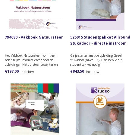
794680 - Vakboek Natuursteen
526015 Studentpakket Allround
Stukadoor - directe instroom
Het Vakboek Natuursteen vormt een
Ga je starten met de opleiding Gezel
belangrijke informatiebron voor de
stukadoor (niveau 3)? Dan heb je dit
opleidingen Natuursteenbewerker en
studentpakket nodig.
Allround natuursteenbewerker. Daarnaast
€197,00
€843,50
Incl. btw
Incl. btw
is het een naslagwerk en inspiratiebron
voor ervaren natuursteenbewerkers.