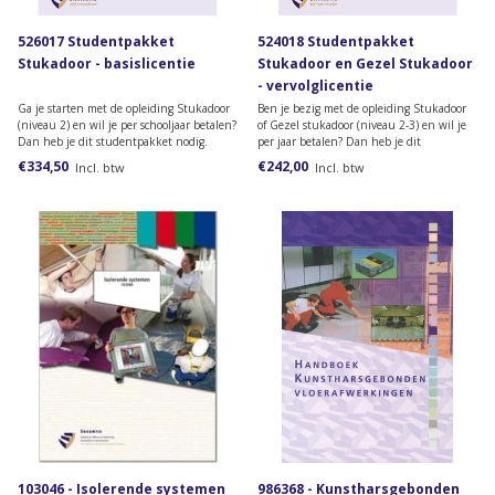
526017 Studentpakket
524018 Studentpakket
Stukadoor - basislicentie
Stukadoor en Gezel Stukadoor
- vervolglicentie
Ga je starten met de opleiding Stukadoor
Ben je bezig met de opleiding Stukadoor
(niveau 2) en wil je per schooljaar betalen?
of Gezel stukadoor (niveau 2-3) en wil je
Dan heb je dit studentpakket nodig.
per jaar betalen? Dan heb je dit
studentpakket nodig. Dit is de
€334,50
€242,00
Incl. btw
Incl. btw
vervolglicentie voor 1 jaar.
103046 - Isolerende systemen
986368 - Kunstharsgebonden