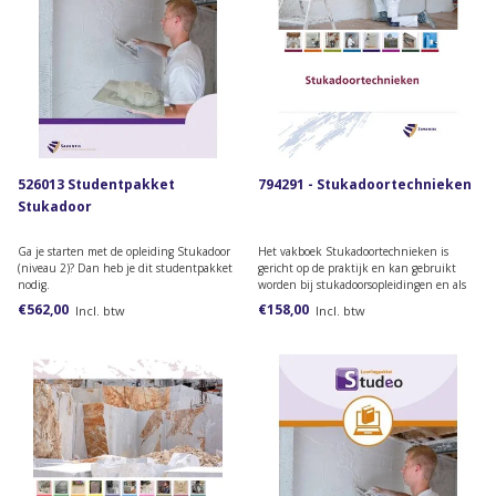
526013 Studentpakket
794291 - Stukadoortechnieken
Stukadoor
Ga je starten met de opleiding Stukadoor
Het vakboek Stukadoortechnieken is
(niveau 2)? Dan heb je dit studentpakket
gericht op de praktijk en kan gebruikt
nodig.
worden bij stukadoorsopleidingen en als
naslagwerk.
€562,00
€158,00
Incl. btw
Incl. btw