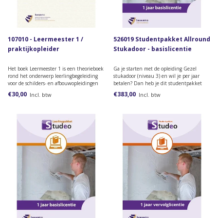
107010 - Leermeester 1 /
526019 Studentpakket Allround
praktijkopleider
Stukadoor - basislicentie
Het boek Leermeester 1 is een theorieboek
Ga je starten met de opleiding Gezel
rond het onderwerp leerlingbegeleiding
stukadoor (niveau 3) en wil je per jaar
voor de schilders- en afbouwopleidingen
betalen? Dan heb je dit studentpakket
vanaf niveau 3.
nodig.
€30,00
€383,00
Incl. btw
Incl. btw