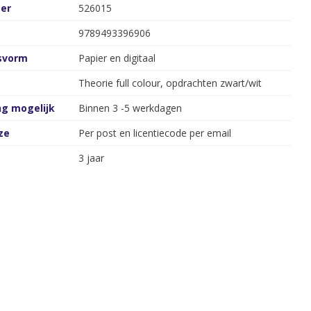
er
526015
9789493396906
gsvorm
Papier en digitaal
Theorie full colour, opdrachten zwart/wit
ng mogelijk
Binnen 3 -5 werkdagen
ze
Per post en licentiecode per email
3 jaar