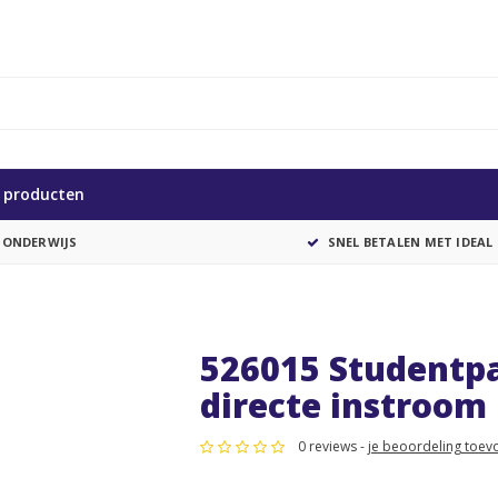
e producten
 ONDERWIJS
SNEL BETALEN MET IDEAL
526015 Studentpa
directe instroom
0 reviews -
je beoordeling toev