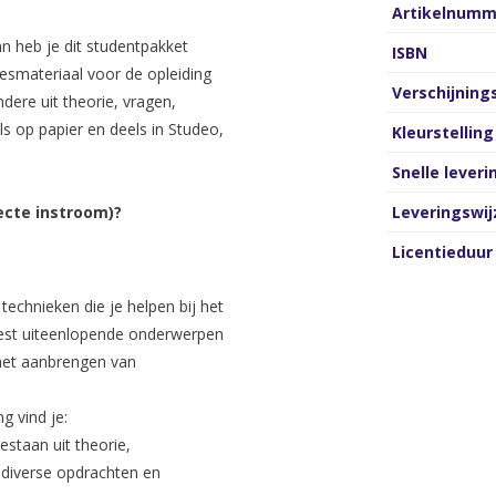
Artikelnumm
an heb je dit studentpakket
ISBN
esmateriaal voor de opleiding
Verschijnin
dere uit theorie, vragen,
ls op papier en deels in Studeo,
Kleurstelling
Snelle leveri
ecte instroom)?
Leveringswij
Licentieduur
 technieken die je helpen bij het
est uiteenlopende onderwerpen
het aanbrengen van
g vind je:
staan uit theorie,
, diverse opdrachten en