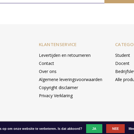
KLANTENSERVICE
CATEGO
Levertijden en retourneren
Student
Contact
Docent
Over ons
Bedrijfsl
Algemene leveringsvoorwaarden
Alle prod
Copyright disclaimer
Privacy Verklaring
es op om onze website te verbeteren. Is dat akkoord?
JA
NEE
Mee