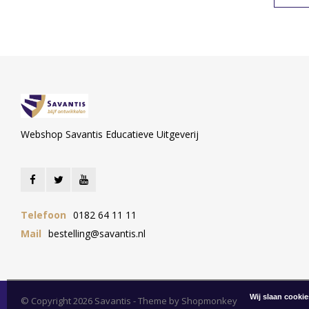
Webshop Savantis Educatieve Uitgeverij
Telefoon
0182 64 11 11
Mail
bestelling@savantis.nl
Wij slaan cooki
© Copyright 2026 Savantis - Theme by
Shopmonkey