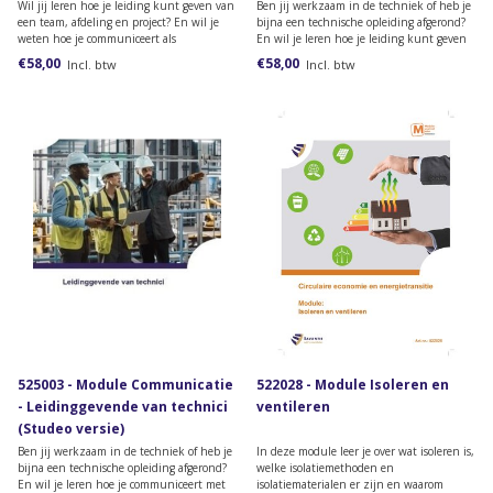
(papieren versie)
Wil jij leren hoe je leiding kunt geven van
Ben jij werkzaam in de techniek of heb je
een team, afdeling en project? En wil je
bijna een technische opleiding afgerond?
weten hoe je communiceert als
En wil je leren hoe je leiding kunt geven
leidinggevende? Bestel dan deze module
aan een team binnen een technisch
€58,00
€58,00
Incl. btw
Incl. btw
van het lesmateriaal van de opleiding
bedrijf? Bestel dan deze module van de
Leidinggevende van een team/afdeling
opleiding Leidinggevende van technici.
/project.
525003 - Module Communicatie
522028 - Module Isoleren en
- Leidinggevende van technici
ventileren
(Studeo versie)
Ben jij werkzaam in de techniek of heb je
In deze module leer je over wat isoleren is,
bijna een technische opleiding afgerond?
welke isolatiemethoden en
En wil je leren hoe je communiceert met
isolatiematerialen er zijn en waarom