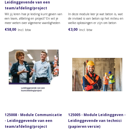
Leidinggevende van een
team/afdeling/project
(papieren versie)
Wil jij leren hoe je leiding kunt geven van
In deze module leer je wat beton is, wat
een team, afdeling en project? En wil je
de invloed is van beton op het milieu en
meer weten over algemene vaardigheden
welke oplossingen er zijn om beton
bij leidinggeven? Bestel dan deze
milieuvriendelijker te maken.
€58,00
€3,00
Incl. btw
Incl. btw
introductiemodule van het lesmateriaal
van de opleiding Leidinggevende van een
team/afdeling /proj
125008 - Module Communicatie
125005 - Module Leidinggeven -
- Leidinggevende van een
Leidinggevende van technici
team/afdeling/project
(papieren versie)