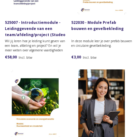
525007 - Introductiemodule -
522030 - Module Prefab
Leidinggevende van een
bouwen en gevelbekleding
team/afdeling/project (Studeo
versie)
Wil jij leren hoe je leiding kunt geven van
In deze module leer je over prefab bouwen
een team, afdeling en project? En wil je
en circulaire gevelbekleding.
meer weten over algemene vaardigheden
bij leidinggeven? Bestel dan deze online
€58,00
€3,00
Incl. btw
Incl. btw
introductiemodule van het lesmateriaal
van de opleiding Leidinggevende van een
team/afdelin