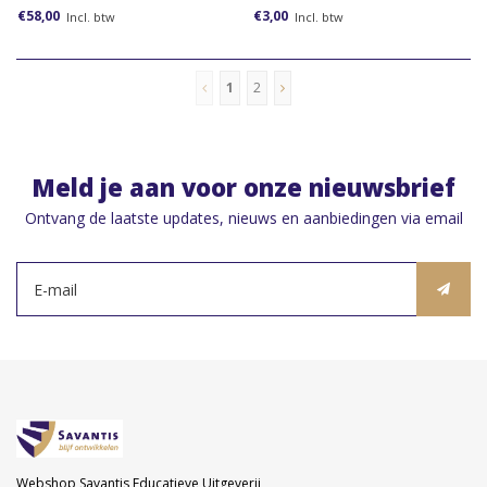
een team binnen een technisch bedrijf?
ventileren zo belangrijk is.
€58,00
€3,00
Incl. btw
Incl. btw
Bestel dan deze online module van de
opleiding Leidinggevende van technici.
1
2
Meld je aan voor onze nieuwsbrief
Ontvang de laatste updates, nieuws en aanbiedingen via email
Webshop Savantis Educatieve Uitgeverij