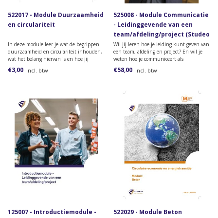
522017 - Module Duurzaamheid
525008 - Module Communicatie
en circulariteit
- Leidinggevende van een
team/afdeling/project (Studeo
versie)
In deze module leer je wat de begrippen
Wil jij leren hoe je leiding kunt geven van
duurzaamheid en circulariteit inhouden,
een team, afdeling en project? En wil je
wat het belang hiervan is en hoe jij
weten hoe je communiceert als
hieraan kunt bijdragen.
leidinggevende? Bestel dan deze online
€3,00
€58,00
Incl. btw
Incl. btw
module van het lesmateriaal van de
opleiding Leidinggevende van een
team/afdeling /project.
125007 - Introductiemodule -
522029 - Module Beton