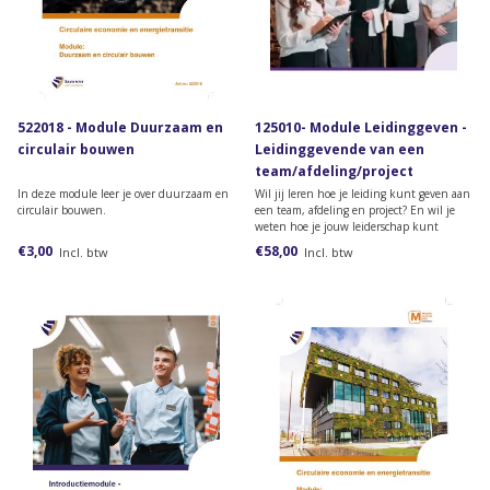
522018 - Module Duurzaam en
125010- Module Leidinggeven -
circulair bouwen
Leidinggevende van een
team/afdeling/project
(papieren versie)
In deze module leer je over duurzaam en
Wil jij leren hoe je leiding kunt geven aan
circulair bouwen.
een team, afdeling en project? En wil je
weten hoe je jouw leiderschap kunt
vormgeven? Bestel dan deze module van
€3,00
€58,00
Incl. btw
Incl. btw
het lesmateriaal van de opleiding
Leidinggevende team/afdeling /project.