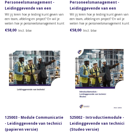
Personeelsmanagement -
Personeelsmanagement -
Leidinggevende van een
Leidinggevende van een
team/afdeling/project (Studeo
team/afdeling/project
Wil jij leren hoe je leiding kunt geven van
Wil jij leren hoe je leiding kunt geven van
een team, afdeling en project? En wil je
een team, afdeling en project? En wil je
versie)
(papieren versie)
weten hoe je personeelsmanagement kunt
weten hoe je personeelsmanagement kunt
vormgeven? Bestel dan deze online
vormgeven? Bestel dan deze module van
€58,00
€58,00
Incl. btw
Incl. btw
module van het lesmateriaal van de
het lesmateriaal van de opleiding
opleiding Leidinggevende van een
Leidinggevende van een team/afdeling
team/afdeling /project.
/project.
125003 - Module Communicatie
525002 - Introductiemodule -
- Leidinggevende van technici
Leidinggevende van technici
(papieren versie)
(Studeo versie)