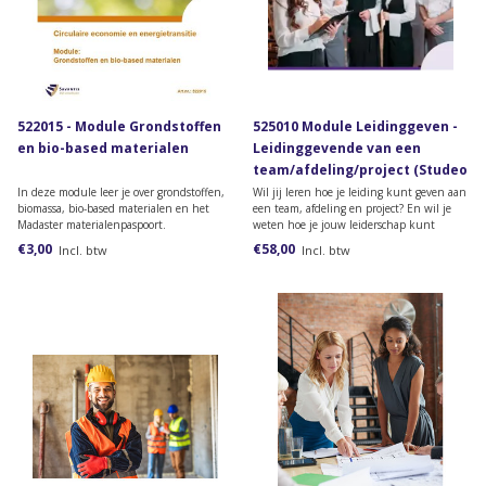
522015 - Module Grondstoffen
525010 Module Leidinggeven -
en bio-based materialen
Leidinggevende van een
team/afdeling/project (Studeo
versie)
In deze module leer je over grondstoffen,
Wil jij leren hoe je leiding kunt geven aan
biomassa, bio-based materialen en het
een team, afdeling en project? En wil je
Madaster materialenpaspoort.
weten hoe je jouw leiderschap kunt
vormgeven? Bestel dan deze online
€3,00
€58,00
Incl. btw
Incl. btw
module van het lesmateriaal van de
opleiding Leidinggevende van een
team/afdeling /project.