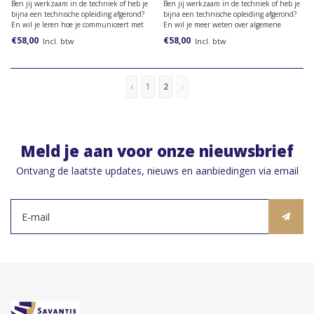
Ben jij werkzaam in de techniek of heb je
Ben jij werkzaam in de techniek of heb je
bijna een technische opleiding afgerond?
bijna een technische opleiding afgerond?
En wil je leren hoe je communiceert met
En wil je meer weten over algemene
een team binnen een technisch bedrijf?
vaardigheden bij leidinggeven binnen een
€58,00
€58,00
Incl. btw
Incl. btw
Bestel dan deze online module van de
technisch bedrijf? Bestel dan deze online
opleiding Leidinggevende van technici.
module van de opleiding Leidinggevende
van technici.
1
2
Meld je aan voor onze nieuwsbrief
Ontvang de laatste updates, nieuws en aanbiedingen via email