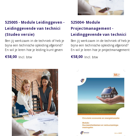
525005 - Module Leidinggeven -
525004- Module
Leidinggevende van technici
Projectmanagement -
(Studeo versie)
Leidinggevende van technici
(Studeo versie)
Ben jij werkzaam in de techniek of heb je
Ben jij werkzaam in de techniek of heb je
bijna een technische opleiding afgerond?
bijna een technische opleiding afgerond?
En wil je leren hoe je leiding kunt geven
En wil je leren hoe je projectmanagement
aan een team binnen een technisch
toepast binnen een technisch bedrijf?
€58,00
€58,00
Incl. btw
Incl. btw
bedrijf? Bestel dan deze module van de
Bestel dan deze online module van de
opleiding Leidinggevende van technici.
opleiding Leidinggevende van technici.