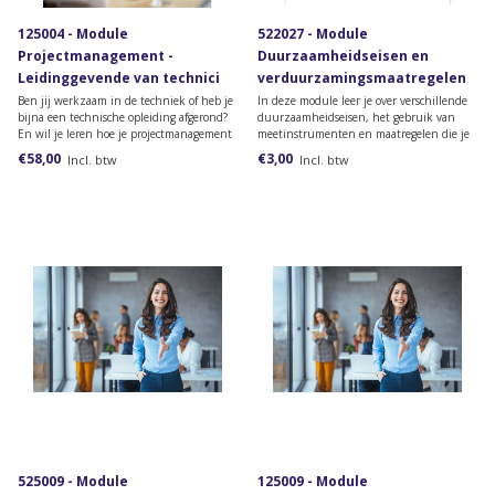
125004 - Module
522027 - Module
Projectmanagement -
Duurzaamheidseisen en
Leidinggevende van technici
verduurzamingsmaatregelen
(papieren versie)
Ben jij werkzaam in de techniek of heb je
In deze module leer je over verschillende
bijna een technische opleiding afgerond?
duurzaamheidseisen, het gebruik van
En wil je leren hoe je projectmanagement
meetinstrumenten en maatregelen die je
toepast binnen een technisch bedrijf?
kunt nemen om een woning te
€58,00
€3,00
Incl. btw
Incl. btw
Bestel dan deze online module van de
verduurzamen.
opleiding Leidinggevende van technici.
525009 - Module
125009 - Module