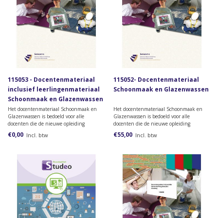
115053 - Docentenmateriaal
115052- Docentenmateriaal
inclusief leerlingenmateriaal
Schoonmaak en Glazenwassen
Schoonmaak en Glazenwassen
Het docentenmateriaal Schoonmaak en
Het docentenmateriaal Schoonmaak en
Glazenwassen is bedoeld voor alle
Glazenwassen is bedoeld voor alle
docenten die de nieuwe opleiding
docenten die de nieuwe opleiding
Schoonmaak en Glazenwassen
Schoonmaak en Glazenwassen
€0,00
€55,00
Incl. btw
Incl. btw
Entreeopleiding, niveau 2 (herzien
Entreeopleiding, niveau 2 (herzien
dossier) en/of niveau 3 (herzien dossier)
dossier) en/of niveau 3 (herzien dossier)
verzorgen.
verzorgen.
Let op: prijsopgave op aanvraag.