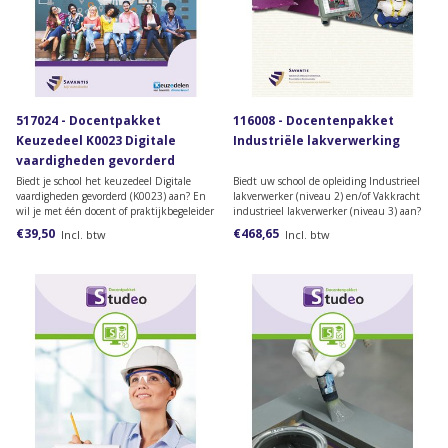
517024 - Docentpakket
116008 - Docentenpakket
Keuzedeel K0023 Digitale
Industriële lakverwerking
vaardigheden gevorderd
Biedt je school het keuzedeel Digitale
Biedt uw school de opleiding Industrieel
vaardigheden gevorderd (K0023) aan? En
lakverwerker (niveau 2) en/of Vakkracht
wil je met één docent of praktijkbegeleider
industrieel lakverwerker (niveau 3) aan?
toegang krijgen tot het
Dan heeft u dit docentenpakket nodig.
€39,50
€468,65
Incl. btw
Incl. btw
docentenmateriaal? Dan heb je dit
Het pakket is in 2016 aangepast en sluit
docentpakket nodig.
aan op het herziene kwalificatiedossier.