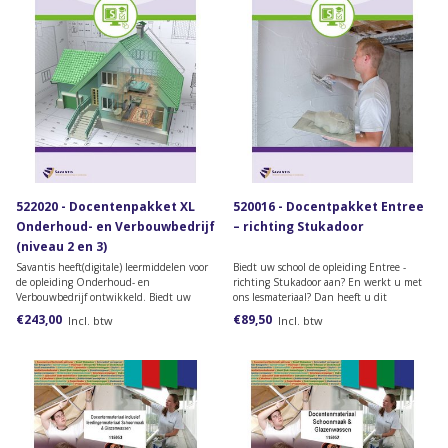
522020 - Docentenpakket XL
520016 - Docentpakket Entree
Onderhoud- en Verbouwbedrijf
– richting Stukadoor
(niveau 2 en 3)
Savantis heeft(digitale) leermiddelen voor
Biedt uw school de opleiding Entree -
de opleiding Onderhoud- en
richting Stukadoor aan? En werkt u met
Verbouwbedrijf ontwikkeld. Biedt uw
ons lesmateriaal? Dan heeft u dit
school de opleiding Servicemedewerker
docentpakket nodig.
€243,00
€89,50
Incl. btw
Incl. btw
gebouwen en/of Allround vakkracht
onderhoud- en klussenbedrijf aan? Bestel
dan!