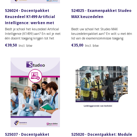
526024 - Docentpakket
524025 - Examenpakket Studeo
Keuzedeel K1499 Artificial
MAX keuzedelen
Intelligence: werken met
generatieve AI
Biedt je school het keuzedeel Artificial
Biedt uw school het Studeo MAX
Intelligence (K1499) aan? En wil je met
keuzedelenpakket aan? En wilt u met één
één docent toegang krijgen tot het
lid van de examencommissie toegang
docentenmateriaal? Dan heb je dit
krijgen tot de examens van de generieke
€39,50
€35,00
Incl. btw
Incl. btw
docentpakket nodig.
keuzedelen? Dan heeft u dit
examenpakket nodig.
525037 - Docentpakket
525020 - Docentpakket: Module