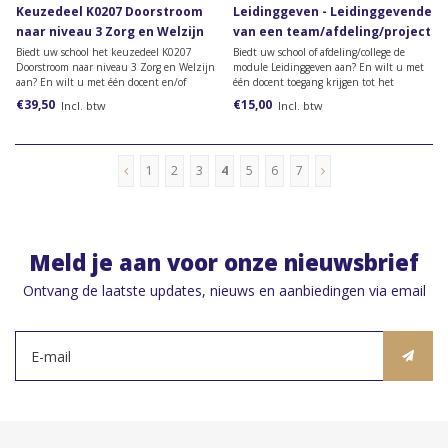
Keuzedeel K0207 Doorstroom
Leidinggeven - Leidinggevende
naar niveau 3 Zorg en Welzijn
van een team/afdeling/project
Biedt uw school het keuzedeel K0207
Biedt uw school of afdeling/college de
Doorstroom naar niveau 3 Zorg en Welzijn
module Leidinggeven aan? En wilt u met
aan? En wilt u met één docent en/of
één docent toegang krijgen tot het
praktijkbegeleider toegang krijgen tot het
docentmateriaal? Dan heeft u dit
€39,50
€15,00
Incl. btw
Incl. btw
docentenmateriaal? Dan heeft u dit
docentpakket nodig.
docentpakket nodig.
1
2
3
4
5
6
7
Meld je aan voor onze nieuwsbrief
Ontvang de laatste updates, nieuws en aanbiedingen via email