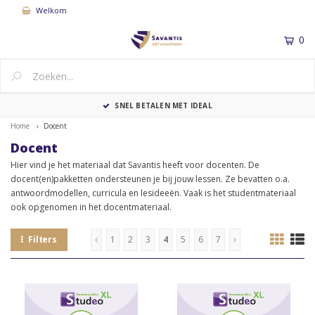
Welkom
0
MENU
LEVERTIJD: BINNEN 5 WERKDAGEN
Home
Docent
Docent
Hier vind je het materiaal dat Savantis heeft voor docenten. De
docent(en)pakketten ondersteunen je bij jouw lessen. Ze bevatten o.a.
antwoordmodellen, curricula en lesideeën. Vaak is het studentmateriaal
ook opgenomen in het docentmateriaal.
Filters
1
2
3
4
5
6
7