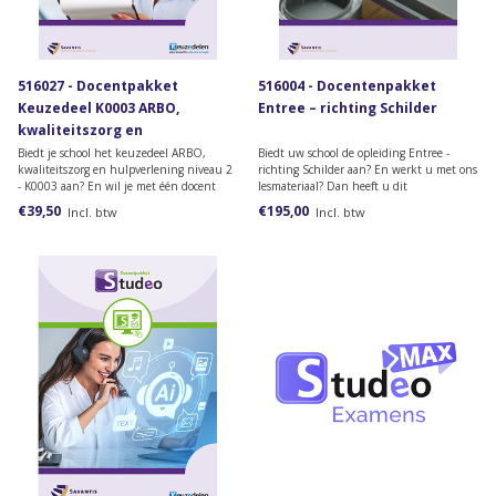
516027 - Docentpakket
516004 - Docentenpakket
Keuzedeel K0003 ARBO,
Entree – richting Schilder
kwaliteitszorg en
hulpverlening geschikt voor
Biedt je school het keuzedeel ARBO,
Biedt uw school de opleiding Entree -
kwaliteitszorg en hulpverlening niveau 2
richting Schilder aan? En werkt u met ons
niveau 2
- K0003 aan? En wil je met één docent
lesmateriaal? Dan heeft u dit
en/of praktijkbegeleider toegang krijgen
docentenpakket nodig.
€39,50
€195,00
Incl. btw
Incl. btw
tot het docentenmateriaal? Dan heb je dit
docentpakket nodig.