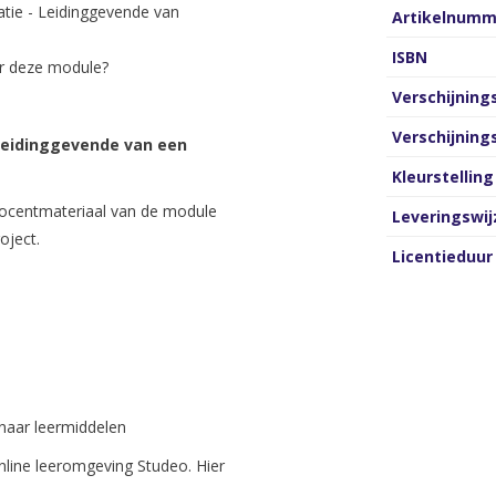
tie - Leidinggevende van
Artikelnumm
ISBN
or deze module?
Verschijnin
Verschijnin
Leidinggevende van een
Kleurstelling
 docentmateriaal van de module
Leveringswij
oject.
Licentieduur
naar leermiddelen
nline leeromgeving Studeo. Hier