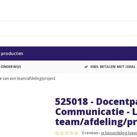
e producten
 ONDERWIJS
SNEL BETALEN MET IDEAL
 van een team/afdeling/project
525018 - Docent
Communicatie - 
team/afdeling/pr
0 reviews -
je beoordeling toev