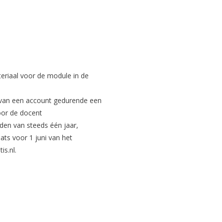
eriaal voor de module in de
k van een account gedurende een
voor de docent
den van steeds één jaar,
ts voor 1 juni van het
is.nl
.