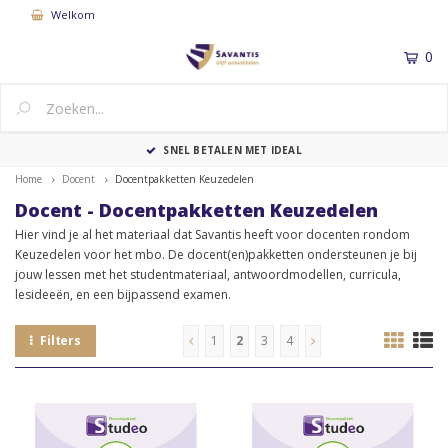
Welkom
0
MENU
SNEL BETALEN MET IDEAL
LE
Home
Docent
Docentpakketten Keuzedelen
Docent - Docentpakketten Keuzedelen
Hier vind je al het materiaal dat Savantis heeft voor docenten rondom
Keuzedelen voor het mbo. De docent(en)pakketten ondersteunen je bij
jouw lessen met het studentmateriaal, antwoordmodellen, curricula,
lesideeën, en een bijpassend examen.
Filters
1
2
3
4