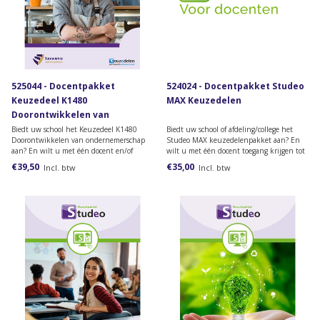
525044 - Docentpakket
524024 - Docentpakket Studeo
Keuzedeel K1480
MAX Keuzedelen
Doorontwikkelen van
ondernemerschap
Biedt uw school het Keuzedeel K1480
Biedt uw school of afdeling/college het
Doorontwikkelen van ondernemerschap
Studeo MAX keuzedelenpakket aan? En
aan? En wilt u met één docent en/of
wilt u met één docent toegang krijgen tot
praktijkbegeleider toegang krijgen tot het
het docentmateriaal? Dan heeft u dit
€39,50
€35,00
Incl. btw
Incl. btw
docentenmateriaal? Dan heeft u dit
docentpakket nodig.
docentpakket nodig.