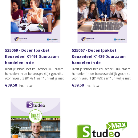
525069 - Docentpakket
525067 - Docentpakket
Keuzedeel K1491 Duurzaam
Keuzedeel K1489 Duurzaam
handelen in de
handelen in de
beroepspraktijk geschikt voor
beroepspraktijk geschikt voor
Biedt je school het keuzedeel Duurzaam
Biedt je school het keuzedeel Duurzaam
handelen in de beroepspraktijk geschikt
handelen in de beroepspraktijk geschikt
niveau 3
niveau 1
voor niveau 3 (K1491) aan? En wil je met
voor niveau 1 (K1489) aan? En wil je met
één docent of praktijkbegeleider toegang
één docent of praktijkbegeleider toegang
€39,50
€39,50
Incl. btw
Incl. btw
krijgen tot het docentenmateriaal? Dan
krijgen tot het docentenmateriaal? Dan
heb je dit docentpakket nodig.
heb je dit docentpakket nodig.