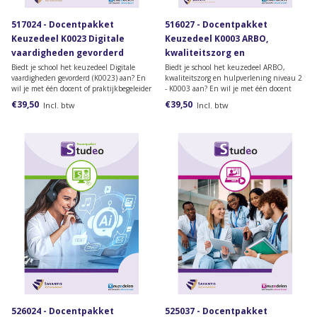
517024 - Docentpakket
516027 - Docentpakket
Keuzedeel K0023 Digitale
Keuzedeel K0003 ARBO,
vaardigheden gevorderd
kwaliteitszorg en
hulpverlening geschikt voor
Biedt je school het keuzedeel Digitale
Biedt je school het keuzedeel ARBO,
vaardigheden gevorderd (K0023) aan? En
kwaliteitszorg en hulpverlening niveau 2
niveau 2
wil je met één docent of praktijkbegeleider
- K0003 aan? En wil je met één docent
toegang krijgen tot het
en/of praktijkbegeleider toegang krijgen
€39,50
€39,50
Incl. btw
Incl. btw
docentenmateriaal? Dan heb je dit
tot het docentenmateriaal? Dan heb je dit
docentpakket nodig.
docentpakket nodig.
526024 - Docentpakket
525037 - Docentpakket