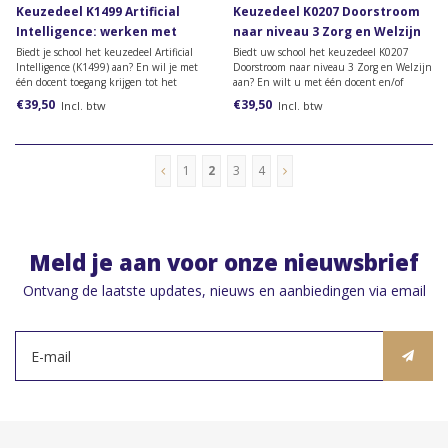
Keuzedeel K1499 Artificial
Keuzedeel K0207 Doorstroom
Intelligence: werken met
naar niveau 3 Zorg en Welzijn
generatieve AI
Biedt je school het keuzedeel Artificial
Biedt uw school het keuzedeel K0207
Intelligence (K1499) aan? En wil je met
Doorstroom naar niveau 3 Zorg en Welzijn
één docent toegang krijgen tot het
aan? En wilt u met één docent en/of
docentenmateriaal? Dan heb je dit
praktijkbegeleider toegang krijgen tot het
€39,50
€39,50
Incl. btw
Incl. btw
docentpakket nodig.
docentenmateriaal? Dan heeft u dit
docentpakket nodig.
1
2
3
4
Meld je aan voor onze nieuwsbrief
Ontvang de laatste updates, nieuws en aanbiedingen via email