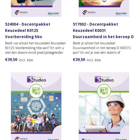
524004 - Docentpakket
517002 - Docentpakket
Keuzedeel K0125
Keuzedeel K0031
Voorbereiding hbo
Duurzaamheid in het beroep D
Biedt uw school het keuzedeel Keuzedeel
Biedt je school het keuzedeel
K0125 Voorbereiding hbo aan? En wilt u
Duurzaamheid in het beroep D K0031)
met één docent en/of praktijkbegeleider
aan? En wil je met één docent of
toegang krijgen tot het
praktijkbegeleider toegang krijgen tot het
€39,50
€39,50
Incl. btw
Incl. btw
docentenmateriaal? Dan heeft u dit
docentenmateriaal? Dan heb je dit
docentpakket nodig.
docentpakket nodig.