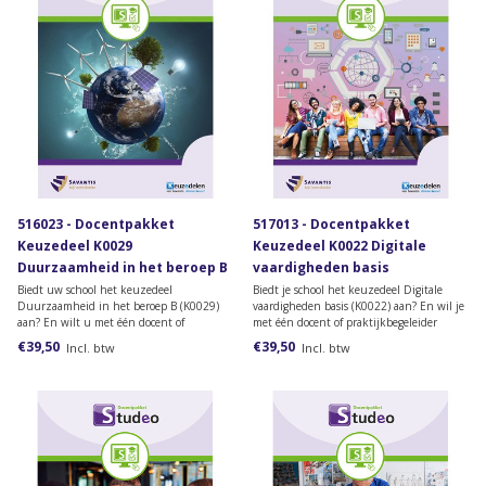
516023 - Docentpakket
517013 - Docentpakket
Keuzedeel K0029
Keuzedeel K0022 Digitale
Duurzaamheid in het beroep B
vaardigheden basis
Biedt uw school het keuzedeel
Biedt je school het keuzedeel Digitale
Duurzaamheid in het beroep B (K0029)
vaardigheden basis (K0022) aan? En wil je
aan? En wilt u met één docent of
met één docent of praktijkbegeleider
praktijkbegeleider toegang krijgen tot het
toegang krijgen tot het
€39,50
€39,50
Incl. btw
Incl. btw
docentenmateriaal? Dan heeft u dit
docentenmateriaal? Dan heb je dit
docentpakket nodig.
docentpakket nodig.