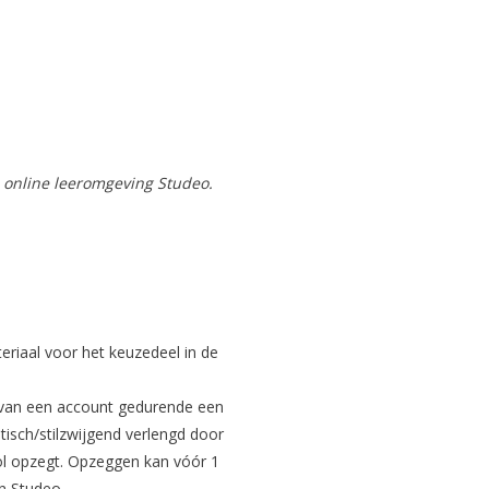
e online leeromgeving Studeo.
riaal voor het keuzedeel in de
k van een account gedurende een
tisch/stilzwijgend verlengd door
ool opzegt. Opzeggen kan vóór 1
in Studeo.