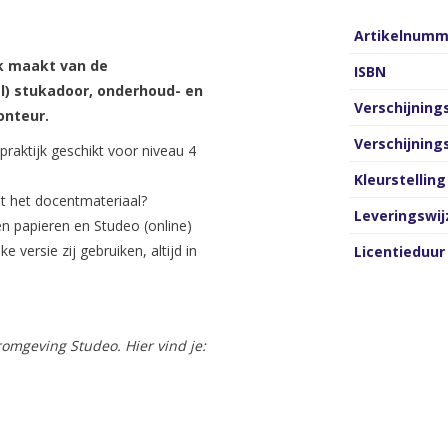
Artikelnumm
ik maakt van de
ISBN
el) stukadoor, onderhoud- en
Verschijnin
onteur.
Verschijnin
raktijk geschikt voor niveau 4
Kleurstelling
ot het docentmateriaal?
Leveringswij
n papieren en Studeo (online)
e versie zij gebruiken, altijd in
Licentieduur
romgeving Studeo. Hier vind je: