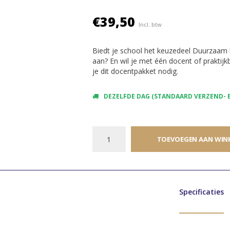
€39,50
Incl. btw
Biedt je school het keuzedeel Duurzaam h
aan? En wil je met één docent of praktij
je dit docentpakket nodig.
DEZELFDE DAG (STANDAARD VERZEND- E
TOEVOEGEN AAN WIN
Specificaties