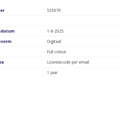
er
525070
gsdatum
1-8-2025
gsvorm
Digitaal
Full colour
ze
Licentiecode per email
1 jaar