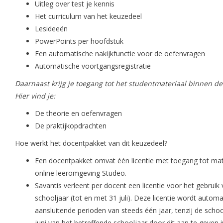
Uitleg over test je kennis
Het curriculum van het keuzedeel
Lesideeën
PowerPoints per hoofdstuk
Een automatische nakijkfunctie voor de oefenvragen
Automatische voortgangsregistratie
Daarnaast krijg je toegang tot het studentmateriaal binnen d
Hier vind je:
De theorie en oefenvragen
De praktijkopdrachten
Hoe werkt het docentpakket van dit keuzedeel?
Een docentpakket omvat één licentie met toegang tot mate
online leeromgeving Studeo.
Savantis verleent per docent een licentie voor het gebrui
schooljaar (tot en met 31 juli). Deze licentie wordt automa
aansluitende perioden van steeds één jaar, tenzij de sch
juni van het betreffende schooljaar door dit aan te geven 