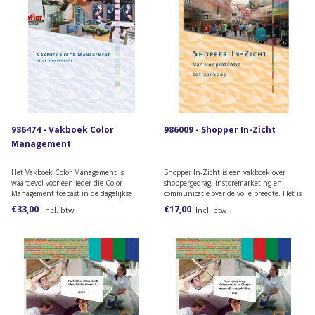
986474 - Vakboek Color
986009 - Shopper In-Zicht
Management
Het Vakboek Color Management is
Shopper In-Zicht is een vakboek over
waardevol voor een ieder die Color
shoppergedrag, instoremarketing en -
Management toepast in de dagelijkse
communicatie over de volle breedte. Het is
praktijk of in een lesomgeving binnen de
een praktisch en breed naslagwerk waarin
€33,00
€17,00
Incl. btw
Incl. btw
mbo opleidingen Signmaker niveau 3 en
de theorie en de praktijk worden
4.
behandeld.