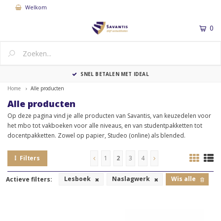
Welkom
0
MENU
SNEL BETALEN MET IDEAL
LE
Home
Alle producten
Alle producten
Op deze pagina vind je alle producten van Savantis, van keuzedelen voor
het mbo tot vakboeken voor alle niveaus, en van studentpakketten tot
docentpakketten. Zowel op papier, Studeo (online) als blended.
Filters
1
2
3
4
Lesboek
Naslagwerk
Wis alle
Actieve filters: