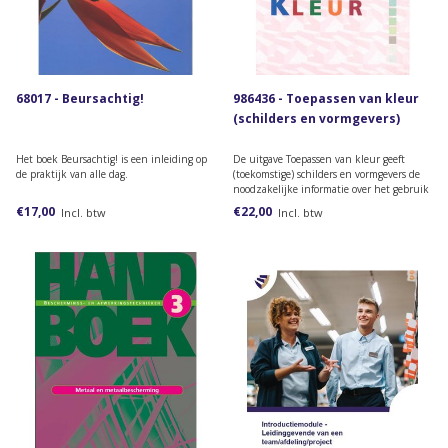
68017 - Beursachtig!
986436 - Toepassen van kleur
(schilders en vormgevers)
Het boek Beursachtig! is een inleiding op
De uitgave Toepassen van kleur geeft
de praktijk van alle dag.
(toekomstige) schilders en vormgevers de
noodzakelijke informatie over het gebruik
van kleur. De lezer krijgt veel informatie
€17,00
€22,00
Incl. btw
Incl. btw
over kleursystemen en de beleving van
kleuren. Het boek is tevens goed te
gebruiken als nasl