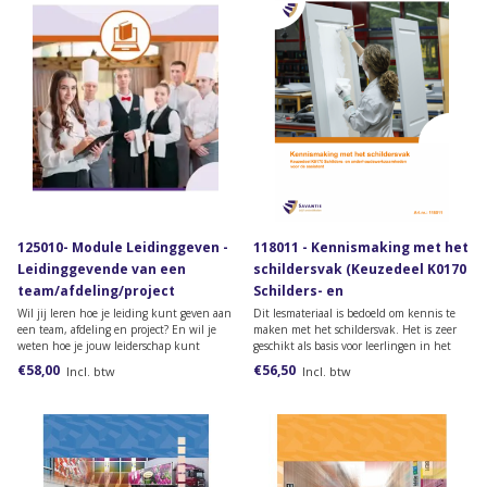
125010- Module Leidinggeven -
118011 - Kennismaking met het
Leidinggevende van een
schildersvak (Keuzedeel K0170
team/afdeling/project
Schilders- en
(papieren versie)
onderhoudswerkzaamheden
Wil jij leren hoe je leiding kunt geven aan
Dit lesmateriaal is bedoeld om kennis te
een team, afdeling en project? En wil je
maken met het schildersvak. Het is zeer
voor de assistent)
weten hoe je jouw leiderschap kunt
geschikt als basis voor leerlingen in het
vormgeven? Bestel dan deze module van
praktijkonderwijs en van de Entree
€58,00
€56,50
Incl. btw
Incl. btw
het lesmateriaal van de opleiding
opleiding in het mbo.
Leidinggevende team/afdeling /project.