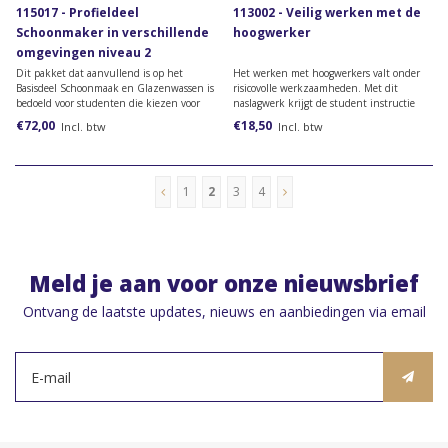
115017 - Profieldeel
113002 - Veilig werken met de
Schoonmaker in verschillende
hoogwerker
omgevingen niveau 2
Dit pakket dat aanvullend is op het
Het werken met hoogwerkers valt onder
Basisdeel Schoonmaak en Glazenwassen is
risicovolle werkzaamheden. Met dit
bedoeld voor studenten die kiezen voor
naslagwerk krijgt de student instructie
het profiel Schoonmaker in verschillende
over de juiste werkwijze.
€72,00
€18,50
Incl. btw
Incl. btw
omgevingen niveau 2.
1
2
3
4
Meld je aan voor onze nieuwsbrief
Ontvang de laatste updates, nieuws en aanbiedingen via email