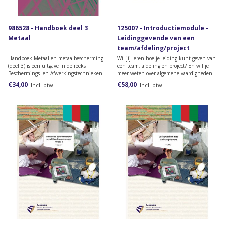
986528 - Handboek deel 3
125007 - Introductiemodule -
Metaal
Leidinggevende van een
team/afdeling/project
(papieren versie)
Handboek Metaal en metaalbescherming
Wil jij leren hoe je leiding kunt geven van
(deel 3) is een uitgave in de reeks
een team, afdeling en project? En wil je
Beschermings- en Afwerkingstechnieken.
meer weten over algemene vaardigheden
Deze reeks omvat ook uitgaven over
bij leidinggeven? Bestel dan deze
€34,00
€58,00
Incl. btw
Incl. btw
verfproducten, steenachtige ondergronden
introductiemodule van het lesmateriaal
en beton, glas en glasverwerking, en hout
van de opleiding Leidinggevende van een
en houtbescherming.
team/afdeling /proj