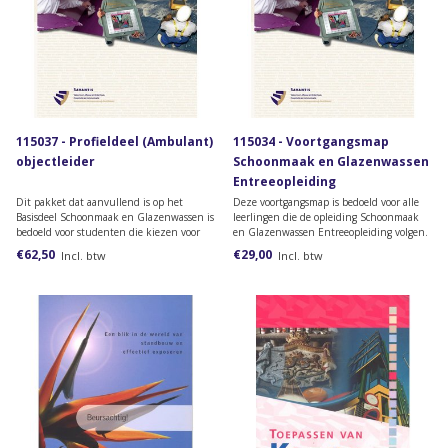
115037 - Profieldeel (Ambulant)
115034 - Voortgangsmap
objectleider
Schoonmaak en Glazenwassen
Entreeopleiding
Dit pakket dat aanvullend is op het
Deze voortgangsmap is bedoeld voor alle
Basisdeel Schoonmaak en Glazenwassen is
leerlingen die de opleiding Schoonmaak
bedoeld voor studenten die kiezen voor
en Glazenwassen Entreeopleiding volgen.
het nieuwe profiel (Ambulant) objectleider
In de map vind je onder andere informatie
€62,50
€29,00
Incl. btw
Incl. btw
niveau 3.
over de opleiding en een
planningsformulier voor de BPV-
opdrachten.