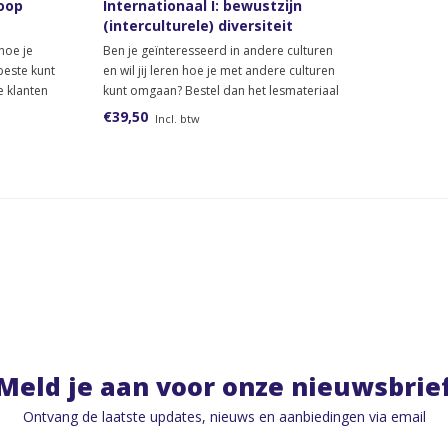
oop
Internationaal I: bewustzijn
(interculturele) diversiteit
(papieren versie)
 hoe je
Ben je geïnteresseerd in andere culturen
beste kunt
en wil jij leren hoe je met andere culturen
e klanten
kunt omgaan? Bestel dan het lesmateriaal
 adviseren?
voor het keuzedeel Internationaal I:
€39,50
Incl. btw
 voor het
bewustzijn (interculturele) diversiteit.
verkoop.
Meld je aan voor onze nieuwsbrie
Ontvang de laatste updates, nieuws en aanbiedingen via email