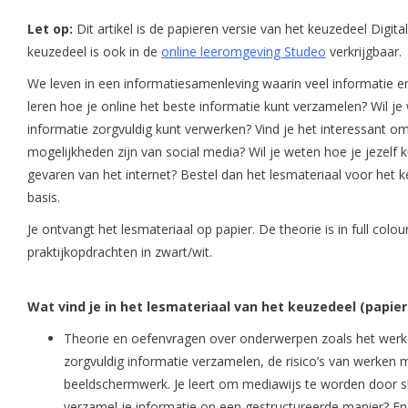
Let op:
Dit artikel is de papieren versie van het keuzedeel Digit
keuzedeel is ook in de
online leeromgeving Studeo
verkrijgbaar.
We leven in een informatiesamenleving waarin veel informatie en da
leren hoe je online het beste informatie kunt verzamelen? Wil j
informatie zorgvuldig kunt verwerken? Vind je het interessant o
mogelijkheden zijn van social media? Wil je weten hoe je jezelf
gevaren van het internet? Bestel dan het lesmateriaal voor het 
basis.
Je ontvangt het lesmateriaal op papier. De theorie is in full colo
praktijkopdrachten in zwart/wit.
Wat vind je in het lesmateriaal van het keuzedeel (papier
Theorie en oefenvragen over onderwerpen zoals het wer
zorgvuldig informatie verzamelen, de risico’s van werken 
beeldschermwerk. Je leert om mediawijs te worden door 
verzamel je informatie op een gestructureerde manier? En