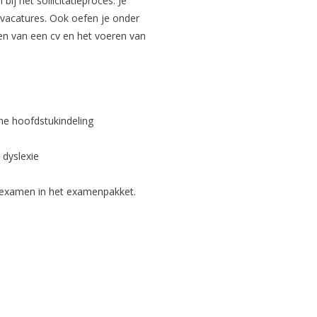
ij het sollicitatieproces. Je
 vacatures. Ook oefen je onder
ken van een cv en het voeren van
che hoofdstukindeling
 dyslexie
l)examen in het examenpakket.