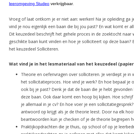
leeromgeving Studeo
verkrijgbaar.
Vroeg of laat ontkom je er niet aan: werken! Na je opleiding ga
vind je nou eigenlijk een baan die bij jou past? En wat komt er all
Dit keuzedeel beschrijft het gehele proces in de zoektocht naar w
geschikte baan kunt vinden en hoe je solliciteert op deze baan? 
het keuzedeel Solliciteren.
Wat vind je in het lesmateriaal van het keuzedeel (papier
Theorie en oefenvragen over solliciteren. Je verdiept je in 
het sollicitatieproces. Hoe vind je werk? En hoe bepaal je
ook bij je past? Denk je dat de baan die je hebt gevonden bi
deze baan. Ook daar komt een hoop bij kijken. Hoe schrijf j
je allemaal in je cv? En hoe voer je een sollicitatiegesprek
antwoord op krijgt als je de theorie leest. Door na elk ho
beantwoorden kun je checken of je de theorie begrepen h
Praktijkopdrachten die je thuis, op school of op je leerbedri