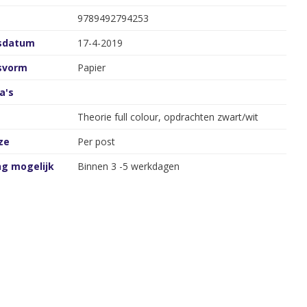
9789492794253
gsdatum
17-4-2019
gsvorm
Papier
a's
Theorie full colour, opdrachten zwart/wit
ze
Per post
ng mogelijk
Binnen 3 -5 werkdagen