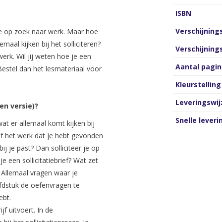
ISBN
Verschijnin
 je op zoek naar werk. Maar hoe
emaal kijken bij het solliciteren?
Verschijnin
erk. Wil jij weten hoe je een
Aantal pagin
Bestel dan het lesmateriaal voor
Kleurstelling
Leveringswij
en versie)?
Snelle leveri
wat er allemaal komt kijken bij
 of het werk dat je hebt gevonden
j je past? Dan solliciteer je op
e een sollicitatiebrief? Wat zet
? Allemaal vragen waar je
ofdstuk de oefenvragen te
ebt.
jf uitvoert. In de