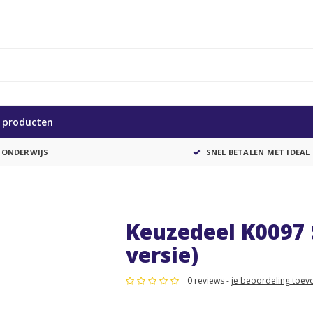
e producten
 ONDERWIJS
SNEL BETALEN MET IDEAL
Keuzedeel K0097 S
versie)
0 reviews -
je beoordeling toev