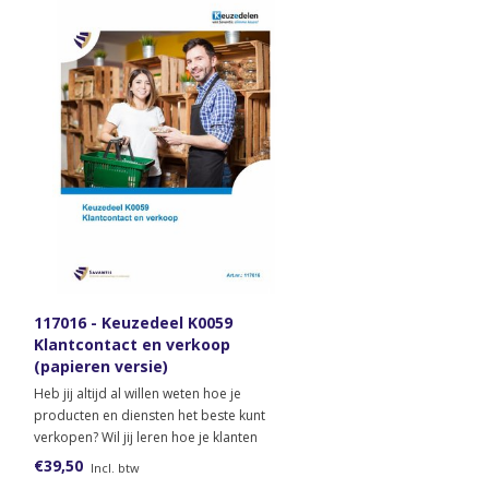
117016 - Keuzedeel K0059
Klantcontact en verkoop
(papieren versie)
Heb jij altijd al willen weten hoe je
producten en diensten het beste kunt
verkopen? Wil jij leren hoe je klanten
klantgericht kunt helpen en adviseren?
€39,50
Incl. btw
Bestel dan het lesmateriaal voor het