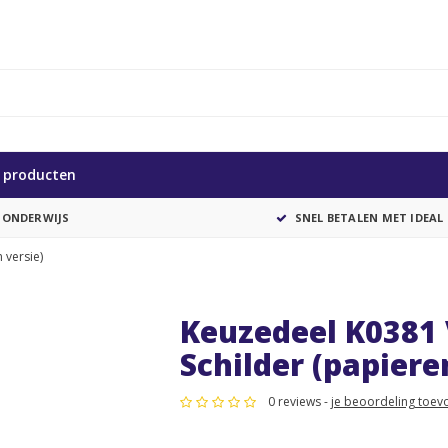
e producten
 ONDERWIJS
SNEL BETALEN MET IDEAL
 versie)
Keuzedeel K0381 
Schilder (papiere
0 reviews -
je beoordeling toev