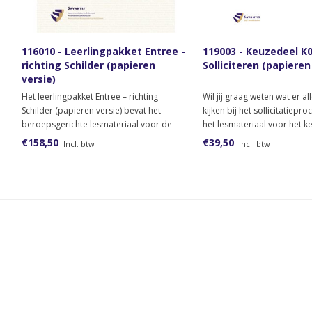
116010 - Leerlingpakket Entree -
119003 - Keuzedeel K
richting Schilder (papieren
Solliciteren (papieren
versie)
Het leerlingpakket Entree – richting
Wil jij graag weten wat er a
Schilder (papieren versie) bevat het
kijken bij het sollicitatiepr
beroepsgerichte lesmateriaal voor de
het lesmateriaal voor het k
Entree opleiding niveau 1 profiel bouwen,
Solliciteren.
€158,50
€39,50
Incl. btw
Incl. btw
wonen en onderhoud gericht op Schilder.