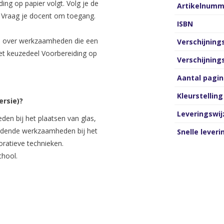
ing op papier volgt. Volg je de
Artikelnumm
r. Vraag je docent om toegang.
ISBN
eren over werkzaamheden die een
Verschijnin
het keuzedeel Voorbereiding op
Verschijnin
Aantal pagin
Kleurstelling
ersie)?
Leveringswij
n bij het plaatsen van glas,
idende werkzaamheden bij het
Snelle leveri
ratieve technieken.
chool.