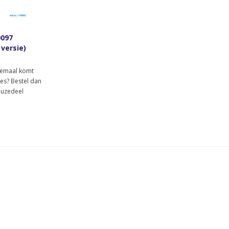
0097
 versie)
llemaal komt
oces? Bestel dan
euzedeel