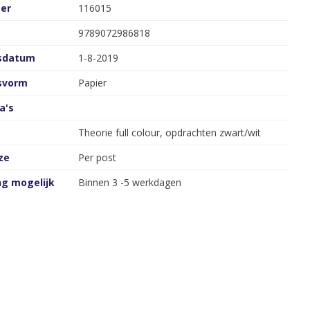
er
116015
9789072986818
gsdatum
1-8-2019
gsvorm
Papier
a's
Theorie full colour, opdrachten zwart/wit
ze
Per post
ng mogelijk
Binnen 3 -5 werkdagen