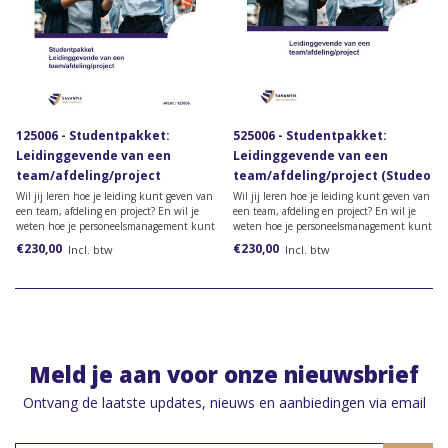
125006 - Studentpakket:
525006 - Studentpakket:
Leidinggevende van een
Leidinggevende van een
team/afdeling/project
team/afdeling/project (Studeo
(papieren versie)
versie)
Wil jij leren hoe je leiding kunt geven van
Wil jij leren hoe je leiding kunt geven van
een team, afdeling en project? En wil je
een team, afdeling en project? En wil je
weten hoe je personeelsmanagement kunt
weten hoe je personeelsmanagement kunt
vormgeven? Bestel dan het lesmateriaal
vormgeven? Bestel dan het lesmateriaal
€230,00
€230,00
Incl. btw
Incl. btw
voor de opleiding Leidinggevende van een
voor de opleiding Leidinggevende van een
team/afdeling /project.
team/afdeling /project.
Meld je aan voor onze nieuwsbrief
Ontvang de laatste updates, nieuws en aanbiedingen via email