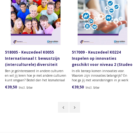
518005 - Keuzedeel K0055
517009 - Keuzedeel K0224
Internationaal I: bewustzijn
Inspelen op innovaties
(interculturele) diversiteit
geschikt voor niveau 2 (Studeo
(Studeo versie)
versie)
Ben je geïnteresseerd in andere culturen
In elk beroep komen innovaties voor.
en wil jij leren hoe je met andere culturen
Waarom zijn innovaties belangrijk? En
kunt omgaan? Bestel dan het lesmateriaal
hoe ga jij met veranderingen in je werk
voor het keuzedeel Internationaal I:
om? Vind jij het interessant om te leren
€39,50
€39,50
Incl. btw
Incl. btw
bewustzijn (interculturele) diversiteit.
over innoveren? Bestel dan het
lesmateriaal Inspelen op innovaties
geschikt voor niveau 2.