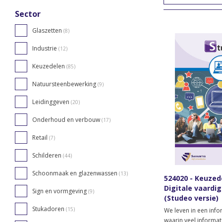
Sector
Glaszetten
(8)
Industrie
(12)
Keuzedelen
(85)
Natuursteenbewerking
(9)
Leidinggeven
(20)
Onderhoud en verbouw
(17)
Retail
(7)
Schilderen
(44)
Schoonmaak en glazenwassen
(13)
524020 - Keuzed
Digitale vaardi
Sign en vormgeving
(9)
(Studeo versie)
Stukadoren
(15)
We leven in een inf
waarin veel informati