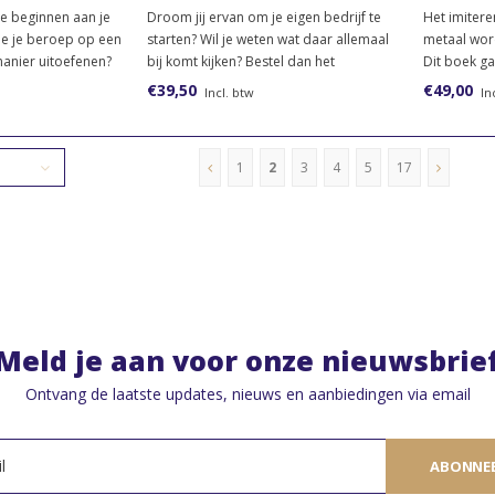
papieren versie)
verie)
te beginnen aan je
Droom jij ervan om je eigen bedrijf te
Het imiter
je je beroep op een
starten? Wil je weten wat daar allemaal
metaal wor
manier uitoefenen?
bij komt kijken? Bestel dan het
Dit boek ga
teriaal voor het
lesmateriaal voor het keuzedeel K1487
technieken 
€39,50
€49,00
Incl. btw
In
blijvend fit, veilig
‘Voorbereiding op het starten van een
schilder ka
eschikt voor niveau
onderneming’.
uit drie del
marmerimita
1
2
3
4
5
17
Meld je aan voor onze nieuwsbrie
Ontvang de laatste updates, nieuws en aanbiedingen via email
ABONNE