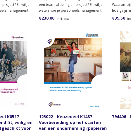
 project? En wil je
een team, afdeling en project? En wil je
Waarom zijn
neelsmanagement
weten hoe je personeelsmanagement
hoe ga jij 
tel dan het
kunt vormgeven? Bestel dan het
om? Vind ji
€230,00
€39,50
Incl. btw
In
 opleiding
lesmateriaal voor de opleiding
over innove
een team/afdeling
Leidinggevende van een team/afdeling
lesmateriaa
/project.
geschikt vo
eel K0517
125022 - Keuzedeel K1487
794406 -
nd fit, veilig en
Voorbereiding op het starten
(geschikt voor
van een onderneming (papieren