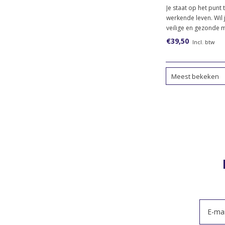
niveau 3 en 4) (
Je staat op het punt 
werkende leven. Wil 
veilige en gezonde 
Bestel dan het lesma
€39,50
Incl. btw
keuzedeel Verdieping 
en gezond werken (g
3 en 4).
Meest bekeken