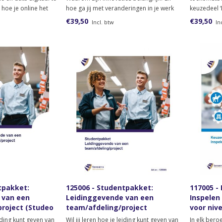
en hoe je online het
hoe ga jij met veranderingen in je werk
keuzedeel 
nt verzamelen en
om? Vind jij het interessant om te leren
beroepsprakt
€39,50
€39,50
Incl. btw
In
n het lesmateriaal
over innoveren? Bestel dan het
professiona
igitale
lesmateriaal Inspelen op innovaties
geschikt voor niveau 2.
tpakket:
125006 - Studentpakket:
117005 -
 van een
Leidinggevende van een
Inspelen
roject (Studeo
team/afdeling/project
voor nive
(papieren versie)
eiding kunt geven van
Wil jij leren hoe je leiding kunt geven van
In elk bero