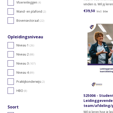
Vloerenleggen
(4)
vinden is. Wil jij ler
beste informatie ku
€39,50
Incl. btw
Wand- en plafond
(2)
verwerken? Bestel da
voor het keuzedeel d
Bovensectoraal
(22)
vaardigheden basis.
Opleidingsniveau
Niveau 1
(26)
Niveau 2
(88)
Niveau 3
(107)
Niveau 4
(89)
Praktijkonderwijs
(2)
HBO
(8)
525006 - Studen
Leidinggevende
team/afdeling/p
Soort
versie)
Wil jij leren hoe je l