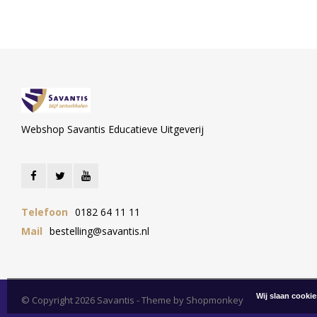
Webshop Savantis Educatieve Uitgeverij
Telefoon
0182 64 11 11
Mail
bestelling@savantis.nl
Wij slaan cooki
© Copyright 2026 Savantis - Theme by
Shopmonkey