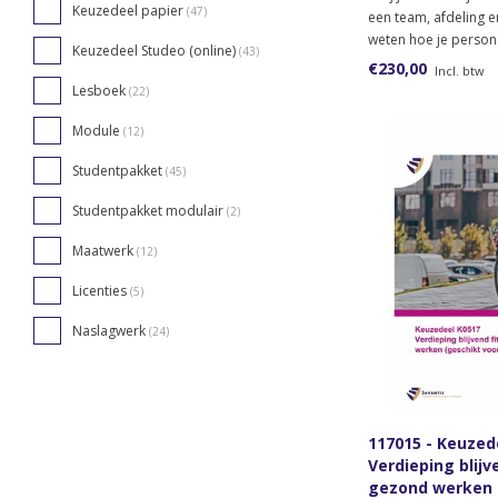
Keuzedeel papier
(47)
een team, afdeling en
weten hoe je perso
Keuzedeel Studeo (online)
(43)
kunt vormgeven? Bes
€230,00
Incl. btw
lesmateriaal voor de
Lesboek
(22)
Leidinggevende van 
/project.
Module
(12)
Studentpakket
(45)
Studentpakket modulair
(2)
Maatwerk
(12)
Licenties
(5)
Naslagwerk
(24)
117015 - Keuzed
Verdieping blijve
gezond werken 