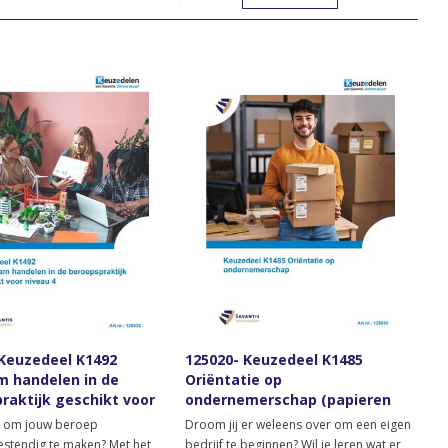
 Keuzedeel K1492
125020- Keuzedeel K1485
 handelen in de
Oriëntatie op
raktijk geschikt voor
ondernemerschap (papieren
(Papieren versie)
versie)
ar om jouw beroep
Droom jij er weleens over om een eigen
stendig te maken? Met het
bedrijf te beginnen? Wil je leren wat er