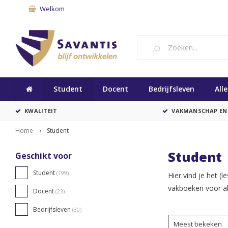
Welkom
Student
Docent
Bedrijfsleven
All
KWALITEIT
VAKMANSCHAP EN
Home
Student
Student
Geschikt voor
Student
(199)
Hier vind je het (
vakboeken voor all
Docent
(23)
Bedrijfsleven
(30)
Meest bekeken