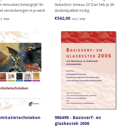
 innovaties belangrijk? En
Stukadoor (niveau 2)? Dan heb je dit
met veranderingen in je werk
studentpakket nodig.
j het interessant om te leren
€562,00
cl. btw
Incl. btw
ren? Bestel dan het
l Inspelen op innovaties
or niveau 2.
 Imitatietechnieken
986498 - Basisverf- en
glasbestek 2006