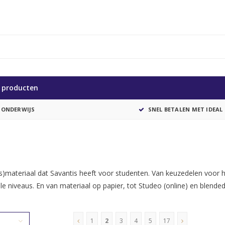
e producten
 ONDERWIJS
SNEL BETALEN MET IDEAL
les)materiaal dat Savantis heeft voor studenten. Van keuzedelen voor 
e niveaus. En van materiaal op papier, tot Studeo (online) en blended
1
2
3
4
5
17