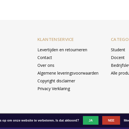
KLANTENSERVICE
CATEGO
Levertijden en retourneren
Student
Contact
Docent
Over ons
Bedrijfsl
Algemene leveringsvoorwaarden
Alle prod
Copyright disclaimer
Privacy Verklaring
es op om onze website te verbeteren. Is dat akkoord?
JA
NEE
Mee