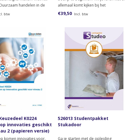
‘Duurzaam handelen in de
allemaal komt kijken bij het
ijk’ leer je hoe jij als
ondernemen? Wil je te weten komen of
€39,50
cl. btw
Incl. btw
l écht impact kunt maken.
ondernemerschap iets voor jou is?
Bestel dan het lesmateriaal voor het
keuzedeel Oriëntatie op
ondernemerscha
 Keuzedeel K0224
526013 Studentpakket
 op innovaties geschikt
Stukadoor
au 2 (papieren versie)
ep komen innovaties voor.
Ga je starten met de opleiding