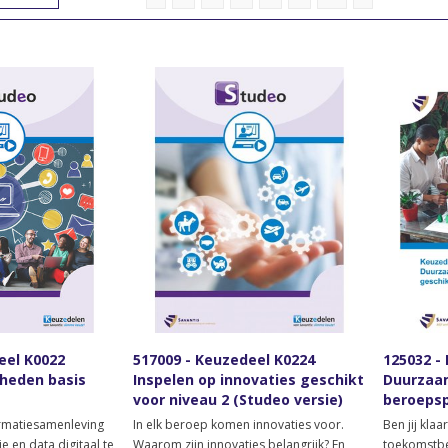
eel K0022
517009 - Keuzedeel K0224
125032 -
gheden basis
Inspelen op innovaties geschikt
Duurzaam
voor niveau 2 (Studeo versie)
beroepsp
niveau 4 
ormatiesamenleving
In elk beroep komen innovaties voor.
Ben jij kla
e en data digitaal te
Waarom zijn innovaties belangrijk? En
toekomstbe