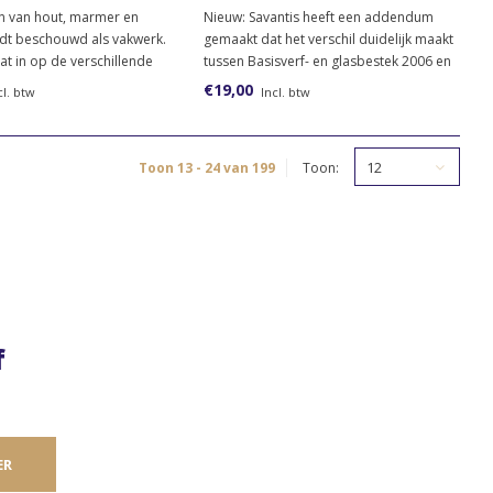
en van hout, marmer en
Nieuw: Savantis heeft een addendum
dt beschouwd als vakwerk.
gemaakt dat het verschil duidelijk maakt
at in op de verschillende
tussen Basisverf- en glasbestek 2006 en
die een specialistische
de in 2020 gepubliceerde Basisverf- en
€19,00
cl. btw
Incl. btw
n inzetten. Het is opgebouwd
glasbestek 2020.
en: houtimitaties,
ties en metaalimitaties.
12
Toon 13 - 24 van 199
Toon:
f
ER