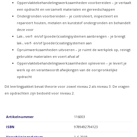
Oppervlaktebehandelingswerkzaamheden voorbereiden – je vertaalt
een opdracht en verzamelt materialen en gereedschappen
Ondergronden voorbereiden – je controleert, inspecteert en
repareert houten, metalen en kunststof ondergronden en behandelt
deze voor
Lak-, verf- en/of (poeder)coatingsystemen aanbrengen – je brengt
lak-, verf- en/of (poeder)coatingsystemen aan
Opruimwerkzaamheden uitvoeren – je ruimt de werkplek op, reinigt
gebruikte materialen en voert afval af
Oppervlaktebehandelingswerkzaamheden opleveren – je levert je
werk op en verantwoordt afwijkingen van de oorspronkelijke
opdracht
Dit leerlingpakket bevat theorie voor zowel niveau 2 als niveau 3. De vragen
en opdrachten zijn bedoeld voor niveau 2.
Artikelnummer
116003
ISBN
9789492794123
Verschijningsdatum
1-6-2018