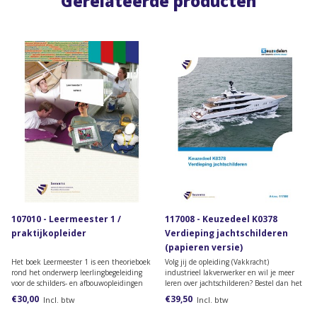
Gerelateerde producten
107010 - Leermeester 1 /
117008 - Keuzedeel K0378
praktijkopleider
Verdieping jachtschilderen
(papieren versie)
Het boek Leermeester 1 is een theorieboek
Volg jij de opleiding (Vakkracht)
rond het onderwerp leerlingbegeleiding
industrieel lakverwerker en wil je meer
voor de schilders- en afbouwopleidingen
leren over jachtschilderen? Bestel dan het
vanaf niveau 3.
lesmateriaal voor het keuzedeel
€30,00
€39,50
Incl. btw
Incl. btw
Verdieping jachtschilderen.