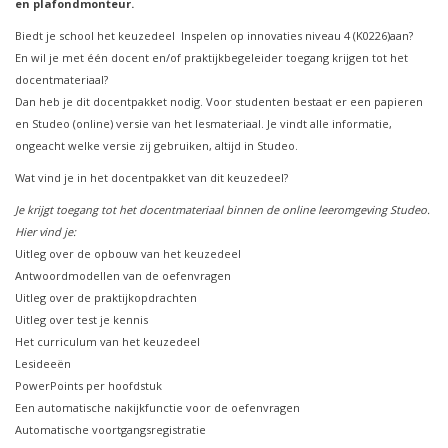
en plafondmonteur.
Biedt je school het keuzedeel Inspelen op innovaties niveau 4 (K0226)aan?
En wil je met één docent en/of praktijkbegeleider toegang krijgen tot het
docentmateriaal?
Dan heb je dit docentpakket nodig. Voor studenten bestaat er een papieren
en Studeo (online) versie van het lesmateriaal. Je vindt alle informatie,
ongeacht welke versie zij gebruiken, altijd in Studeo.
Wat vind je in het docentpakket van dit keuzedeel?
Je krijgt toegang tot het docentmateriaal binnen de online leeromgeving Studeo.
Hier vind je:
Uitleg over de opbouw van het keuzedeel
Antwoordmodellen van de oefenvragen
Uitleg over de praktijkopdrachten
Uitleg over test je kennis
Het curriculum van het keuzedeel
Lesideeën
PowerPoints per hoofdstuk
Een automatische nakijkfunctie voor de oefenvragen
Automatische voortgangsregistratie