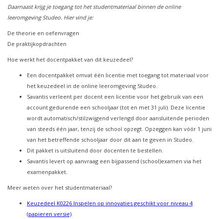
Daarnaast krijg je toegang tot het studentmateriaal binnen de online
leeromgeving Studeo. Hier vind je:
De theorie en oefenvragen
De praktijkopdrachten
Hoe werkt het docentpakket van dit keuzedeel?
Een docentpakket omvat één licentie met toegang tot materiaal voor
het keuzedeel in de online leeromgeving Studeo.
Savantis verleent per docent een licentie voor het gebruik van een
account gedurende een schooljaar (tot en met 31 juli). Deze licentie
wordt automatisch/stilzwijgend verlengd door aansluitende perioden
van steeds één jaar, tenzij de school opzegt. Opzeggen kan vóór 1 juni
van het betreffende schooljaar door dit aan te geven in Studeo.
Dit pakket is uitsluitend door docenten te bestellen.
Savantis levert op aanvraag een bijpassend (school)examen via het
examenpakket.
Meer weten over het studentmateriaal?
Keuzedeel K0226 Inspelen op innovaties geschikt voor niveau 4
(papieren versie)