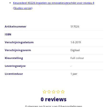
Keuzedeel K0226 Inspelen op innovaties geschikt voor niveau 4
(Studeo versie)
Artikelnummer
517026
ISBN
Verschijningsdatum
1-8-2019
Verschijningsvorm
Digitaal
Kleurstelling
Full colour
Leveringswijze
-
Licentieduur
1 jaar
0 reviews
0 sterren op basis van 0 beoordelingen