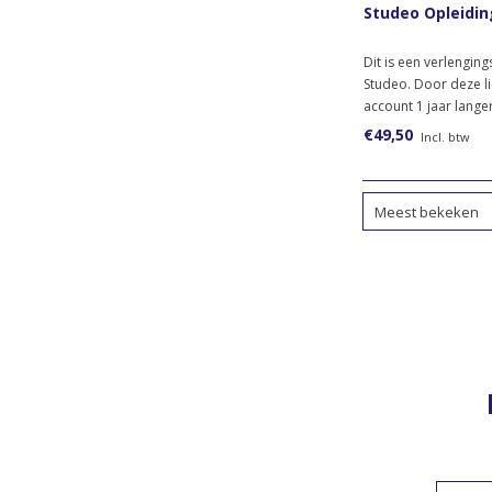
Studeo Opleidi
Dit is een verlenging
Studeo. Door deze lice
account 1 jaar langer
€49,50
Incl. btw
Meest bekeken