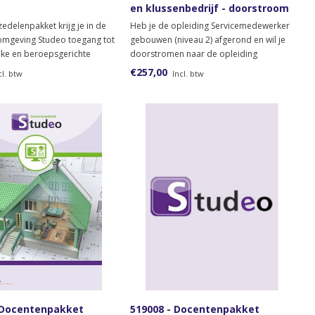
en klussenbedrijf - doorstroom
(niveau 3)
zedelenpakket krijg je in de
Heb je de opleiding Servicemedewerker
romgeving Studeo toegang tot
gebouwen (niveau 2) afgerond en wil je
eke en beroepsgerichte
doorstromen naar de opleiding
uit het aanbod van Savantis.
Allround vakkracht onderhoud- en
€257,00
cl. btw
Incl. btw
 zoveel keuzedelen volgen als
klussenbedrijf (niveau 3)? Dan heb je dit
t. Je hebt 12 maanden toegang
studentpakket nodig.
uzedelen.
 Docentenpakket
519008 - Docentenpakket