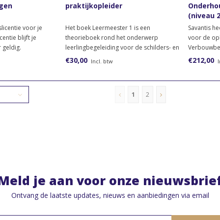
ngen
praktijkopleider
Onderhou
(niveau 2
slicentie voor je
Het boek Leermeester 1 is een
Savantis he
ntie blijft je
theorieboek rond het onderwerp
voor de op
 geldig.
leerlingbegeleiding voor de schilders- en
Verbouwbed
afbouwopleidingen vanaf niveau 3.
school de 
€30,00
€212,00
Incl. btw
I
gebouwen e
onderhoud-
Bestel dan 
1
2
Meld je aan voor onze nieuwsbrie
Ontvang de laatste updates, nieuws en aanbiedingen via email