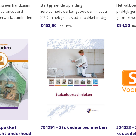
 is een handzaam
Start jij met de opleiding
Het vakboek
t verantwoord
Servicemedewerker gebouwen (niveau
praktijk ge
lderwerkzaamheden,
2)? Dan heb je dit studentpakket nodig.
gebruikt wo
voudig de
schildersop
€463,00
€94,50
Incl. btw
In
 weergegeven. Het
t onderwijs als in de
rden.
ntpakket
794291 - Stukadoortechnieken
524023 -
cht onderhoud-
keuzede