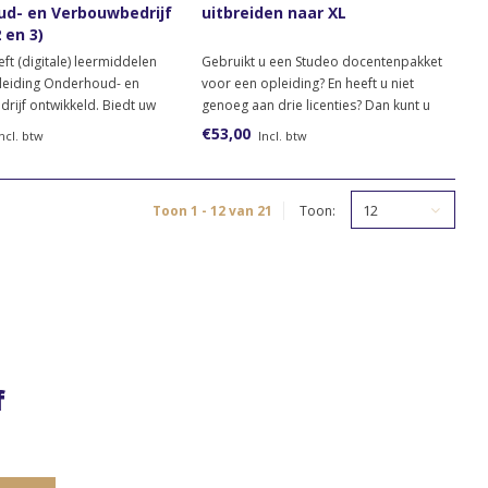
d- en Verbouwbedrijf
uitbreiden naar XL
 en 3)
eft (digitale) leermiddelen
Gebruikt u een Studeo docentenpakket
leiding Onderhoud- en
voor een opleiding? En heeft u niet
rijf ontwikkeld. Biedt uw
genoeg aan drie licenties? Dan kunt u
opleiding Servicemedewerker
met dit artikel overstappen op een XL
€53,00
ncl. btw
Incl. btw
n/of Allround vakkracht
docentenpakket dat uit 5 licenties
 en klussenbedrijf aan?
bestaat.
dit docentpakket!
12
Toon 1 - 12 van 21
Toon:
f