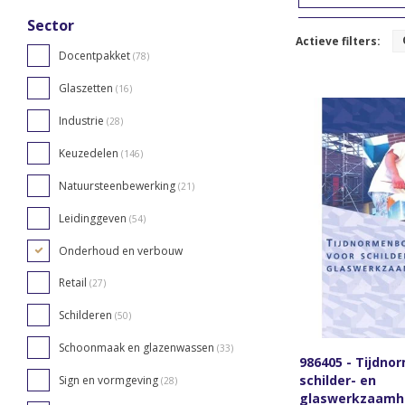
Sector
Actieve filters:
Docentpakket
(78)
Glaszetten
(16)
Industrie
(28)
Keuzedelen
(146)
Natuursteenbewerking
(21)
Leidinggeven
(54)
Onderhoud en verbouw
Retail
(27)
Schilderen
(50)
Schoonmaak en glazenwassen
(33)
986405 - Tijdno
schilder- en
Sign en vormgeving
(28)
glaswerkzaamh