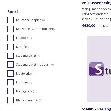
en klussenbedrij
directe instroo
Start jij met de ople
Soort
vakkracht onderhoud
(niveau 3)? Dan heb 
Keuzedeel papier
(0)
nodig.
€680,00
Incl. btw
Keuzedeel Studeo (online)
(2)
Lesboek
(1)
Module
(0)
Studentpakket
(4)
Studentpakket modulair
(0)
Maatwerk
(6)
Licenties
(4)
Naslagwerk
(4)
Bladerbare PDF
(0)
516001 - Verleng