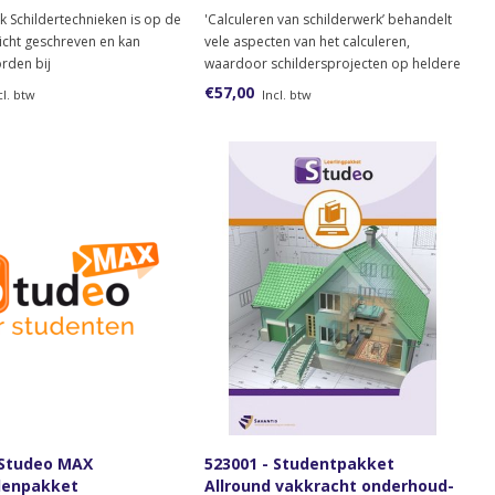
 Schildertechnieken is op de
'Calculeren van schilderwerk’ behandelt
richt geschreven en kan
vele aspecten van het calculeren,
rden bij
waardoor schildersprojecten op heldere
leidingen en als naslagwerk.
wijze aangestuurd en begeleid kunnen
€57,00
cl. btw
Incl. btw
worden.
 Studeo MAX
523001 - Studentpakket
lenpakket
Allround vakkracht onderhoud-