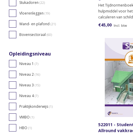
Stukadoren
(22)
Het Tijdnormenboek
hulpmiddel voor he
Vloerenleggen
(19)
calculeren van schi
waarbij snel en een
Wand- en plafond
€45,00
(21)
Incl. btw
uitgangspunten zijn
Bovensectoraal
boek kan zowel in he
(60)
praktijk gebruikt wo
Opleidingsniveau
Niveau 1
(7)
Niveau 2
(16)
Niveau 3
(15)
Niveau 4
(7)
Praktijkonderwijs
(1)
VMBO
(1)
522011 - Stude
HBO
(1)
Allround vakkra