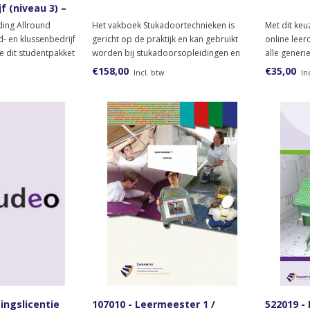
f (niveau 3) –
m
iding Allround
Het vakboek Stukadoortechnieken is
Met dit keu
- en klussenbedrijf
gericht op de praktijk en kan gebruikt
online lee
je dit studentpakket
worden bij stukadoorsopleidingen en
alle generi
als naslagwerk.
keuzedelen 
€158,00
€35,00
Incl. btw
In
Je kunt net
je zelf wil
tot deze ke
ingslicentie
107010 - Leermeester 1 /
522019 -