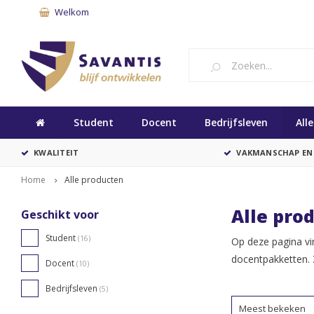
Welkom
Student
Docent
Bedrijfsleven
All
KWALITEIT
VAKMANSCHAP EN
Home
Alle producten
Alle pro
Geschikt voor
Student
(16)
Op deze pagina vi
docentpakketten. 
Docent
(10)
Bedrijfsleven
(5)
Meest bekeken