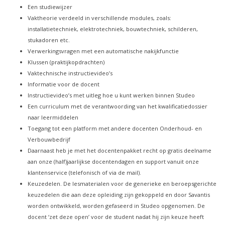
Een studiewijzer
Vaktheorie verdeeld in verschillende modules, zoals:
installatietechniek, elektrotechniek, bouwtechniek, schilderen,
stukadoren etc.
Verwerkingsvragen met een automatische nakijkfunctie
Klussen (praktijkopdrachten)
Vaktechnische instructievideo’s
Informatie voor de docent
Instructievideo’s met uitleg hoe u kunt werken binnen Studeo
Een curriculum met de verantwoording van het kwalificatiedossier
naar leermiddelen
Toegang tot een platform met andere docenten Onderhoud- en
Verbouwbedrijf
Daarnaast heb je met het docentenpakket recht op gratis deelname
aan onze (half)jaarlijkse docentendagen en support vanuit onze
klantenservice (telefonisch of via de mail).
Keuzedelen. De lesmaterialen voor de generieke en beroepsgerichte
keuzedelen die aan deze opleiding zijn gekoppeld en door Savantis
worden ontwikkeld, worden gefaseerd in Studeo opgenomen. De
docent ‘zet deze open’ voor de student nadat hij zijn keuze heeft