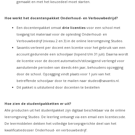
gemaakt en met het keuzedeel moet starten.
Hoe werkt het docentenpakket Onderhoud- en Verbouwbedrijd?
Een docentenpakket omvat
drie
licenties
voor een school met
toegang tot materiaal voor de opleiding Onderhoud- en
Verbouwbedrijf (niveau 2 en 3) in de online leeromgeving Studeo.
Savantis verleent per docent een licentie voor het gebruik van een
account gedurende een schooljaar (lopend t/m 31 juli). Daarna wordt
de licentie voor de docent automatisch/stilzwijgend verlengd voor
aansluitende perioden van steeds één jaar, behoudens opzegging
door de school. Opzegging vindt plaats voor 1 juni van het
betreffende schooljaar door te mailen naar
studeo@savantis.nl
.
Dit pakket is uitsluitend door docenten te bestellen
Hoe zien de studentpakketten er uit?
Alle producten uit het studentpakket zijn digitaal beschikbaar via de online
leeromgeving Studeo. De leerling ontvangt via een email een licentiecode.
De leermiddelen dekken het volledige beroepsgerichte deel van het
kwalificatiedossier Onderhoud- en verbouwbedrijf.