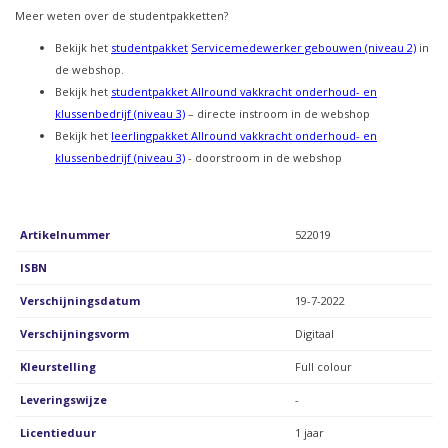
Meer weten over de studentpakketten?
Bekijk het
studentpakket
Servicemedewerker gebouwen (niveau 2)
in
de webshop.
Bekijk het
studentpakket Allround vakkracht onderhoud- en
klussenbedrijf (niveau 3)
– directe instroom in de webshop
Bekijk het
leerlingpakket Allround vakkracht onderhoud- en
klussenbedrijf (niveau 3)
- doorstroom in de webshop
Artikelnummer
522019
ISBN
Verschijningsdatum
19-7-2022
Verschijningsvorm
Digitaal
Kleurstelling
Full colour
Leveringswijze
-
Licentieduur
1 jaar