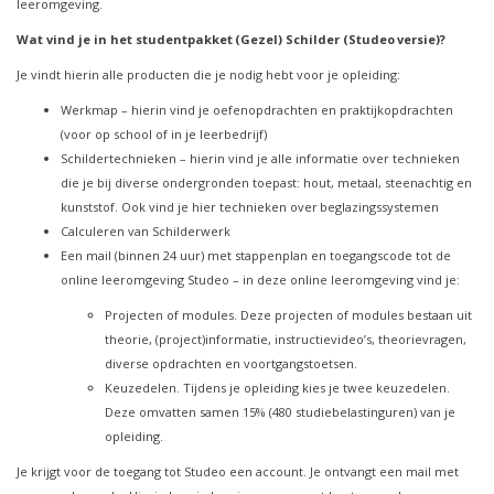
leeromgeving.
Wat vind je in het studentpakket (Gezel) Schilder (Studeo versie)?
Je vindt hierin alle producten die je nodig hebt voor je opleiding:
Werkmap – hierin vind je oefenopdrachten en praktijkopdrachten
(voor op school of in je leerbedrijf)
Schildertechnieken – hierin vind je alle informatie over technieken
die je bij diverse ondergronden toepast: hout, metaal, steenachtig en
kunststof. Ook vind je hier technieken over beglazingssystemen
Calculeren van Schilderwerk
Een mail (binnen 24 uur) met stappenplan en toegangscode tot de
online leeromgeving Studeo – in deze online leeromgeving vind je:
Projecten of modules. Deze projecten of modules bestaan uit
theorie, (project)informatie, instructievideo’s, theorievragen,
diverse opdrachten en voortgangstoetsen.
Keuzedelen. Tijdens je opleiding kies je twee keuzedelen.
Deze omvatten samen 15% (480 studiebelastinguren) van je
opleiding.
Je krijgt voor de toegang tot Studeo een account. Je ontvangt een mail met