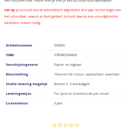
een vouchercode. Hierin lees je hoe je een account kunt aanmaken.
Let op:
je account wordt automatisch afgesloten drie jaar na het begin van
het schooljaar, waarin je bent gestart. Je kunt daarna een vervolglicentie
bestellen, indien nodig.
Artikelnummer
526006
ISBN
9789493396845
Verschijningsvorm
Papier en digitaal
Kleurstelling
Theorie full colour, opdrachten zwart/wit
Snelle levering mogelijk
Binnen 3 -5 werkdagen
Leveringswijze
Per post en licentiecode per email
Licentieduur
3 jaar