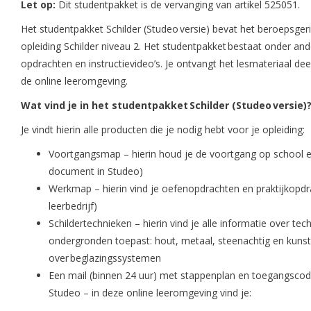
Let op:
Dit studentpakket is de vervanging van artikel 525051.
Het studentpakket Schilder (Studeo versie) bevat het beroepsger
opleiding Schilder niveau 2. Het studentpakket bestaat onder ande
opdrachten en instructievideo’s. Je ontvangt het lesmateriaal dee
de online leeromgeving.
Wat vind je in het studentpakket Schilder (Studeo versie)
Je vindt hierin alle producten die je nodig hebt voor je opleiding:
Voortgangsmap – hierin houd je de voortgang op school en i
document in Studeo)
Werkmap – hierin vind je oefenopdrachten en praktijkopdra
leerbedrijf)
Schildertechnieken – hierin vind je alle informatie over tech
ondergronden toepast: hout, metaal, steenachtig en kunsts
over beglazingssystemen
Een mail (binnen 24 uur) met stappenplan en toegangscod
Studeo – in deze online leeromgeving vind je: