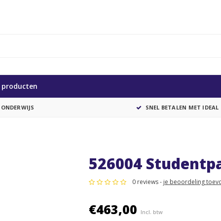
e producten
 ONDERWIJS
SNEL BETALEN MET IDEAL
526004 Studentpa
0 reviews -
je beoordeling toev
€463,00
Incl. btw