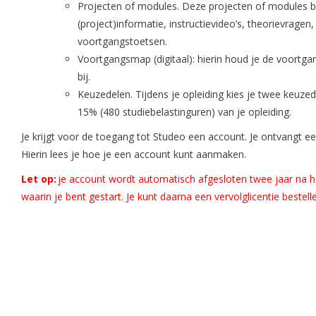
Projecten of modules. Deze projecten of modules be
(project)informatie, instructievideo’s, theorievragen
voortgangstoetsen.
Voortgangsmap (digitaal): hierin houd je de voortgan
bij.
Keuzedelen. Tijdens je opleiding kies je twee keu
15% (480 studiebelastinguren) van je opleiding.
Je krijgt voor de toegang tot Studeo een account. Je ontvangt 
Hierin lees je hoe je een account kunt aanmaken.
Let op:
je account wordt automatisch afgesloten twee jaar na he
waarin je bent gestart. Je kunt daarna een vervolglicentie bestell