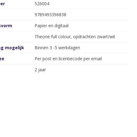
er
526004
9789493396838
gsvorm
Papier en digitaal
Theorie full colour, opdrachten zwart/wit
ng mogelijk
Binnen 3 -5 werkdagen
ze
Per post en licentiecode per email
2 jaar