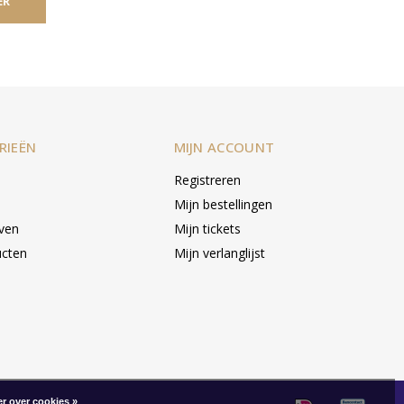
ER
RIEËN
MIJN ACCOUNT
Registreren
Mijn bestellingen
even
Mijn tickets
ucten
Mijn verlanglijst
r over cookies »