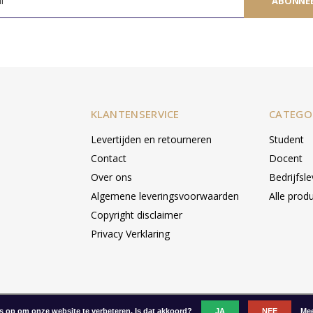
ABONNE
KLANTENSERVICE
CATEGO
Levertijden en retourneren
Student
Contact
Docent
Over ons
Bedrijfsl
Algemene leveringsvoorwaarden
Alle prod
Copyright disclaimer
Privacy Verklaring
es op om onze website te verbeteren. Is dat akkoord?
JA
NEE
Mee