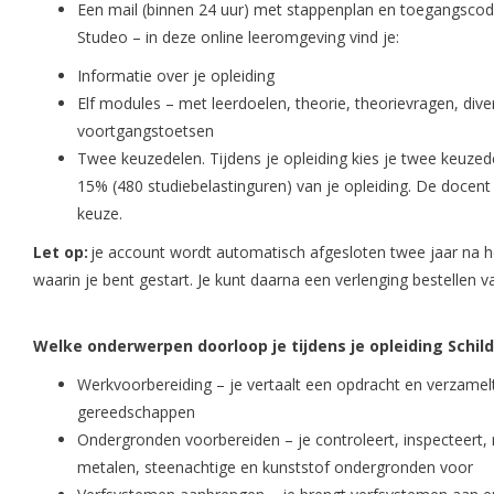
Een mail (binnen 24 uur) met stappenplan en toegangscod
Studeo – in deze online leeromgeving vind je:
Informatie over je opleiding
Elf modules – met leerdoelen, theorie, theorievragen, div
voortgangstoetsen
Twee keuzedelen. Tijdens je opleiding kies je twee keuz
15% (480 studiebelastinguren) van je opleiding. De docent
keuze.
Let op:
je account wordt automatisch afgesloten twee jaar na he
waarin je bent gestart. Je kunt daarna een verlenging bestellen v
Welke onderwerpen doorloop je tijdens je opleiding Schil
Werkvoorbereiding – je vertaalt een opdracht en verzamel
gereedschappen
Ondergronden voorbereiden – je controleert, inspecteert,
metalen, steenachtige en kunststof ondergronden voor