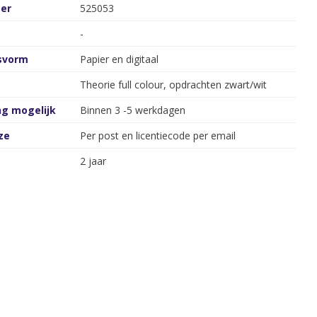
er
525053
-
gsvorm
Papier en digitaal
Theorie full colour, opdrachten zwart/wit
ng mogelijk
Binnen 3 -5 werkdagen
ze
Per post en licentiecode per email
2 jaar