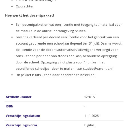
Opdrachten
Hoe werkt het docentpakket?
Een docentpakket omvat één licentie met toegang tot materiaal voor
de module in de online leeromgeving Studeo.
Savantis verleent per docent een licentie voor het gebruik van een
account gedurende een schooljaar (lopend t/m 31 juli). Daarna wordt
de licentie voor de docent automatisch/stilzwijgend verlengd voor
aansluitende perioden van steeds één jaar, behoudens opzegging
door de school. Opzegging vindt plaats voor 1 juni van het
betreffende schooljaar door te mailen naar
studeo@savantis.nl
.
Dit pakket is uitsluitend door docenten te bestellen.
Artikelnummer
525015
ISBN
-
Verschijningsdatum
1-11-2025
Verschijningsvorm
Digitaal