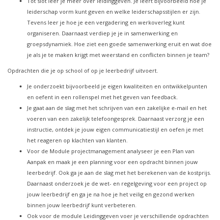
Tot slot leer je meer over leidinggeven. Je leert bijvoorbeeld hoe je
leiderschap vorm kunt geven en welke leiderschapsstijlen er zijn.
Tevens leer je hoe je een vergadering en werkoverleg kunt
organiseren. Daarnaast verdiep je je in samenwerking en
groepsdynamiek. Hoe ziet een goede samenwerking eruit en wat doe
je als je te maken krijgt met weerstand en conflicten binnen je team?
Opdrachten die je op school of op je leerbedrijf uitvoert.
Je onderzoekt bijvoorbeeld je eigen kwaliteiten en ontwikkelpunten
en oefent in een rollenspel met het geven van feedback.
Je gaat aan de slag met het schrijven van een zakelijke e-mail en het
voeren van een zakelijk telefoongesprek. Daarnaast verzorg je een
instructie, ontdek je jouw eigen communicatiestijl en oefen je met
het reageren op klachten van klanten.
Voor de Module projectmanagement analyseer je een Plan van
Aanpak en maak je een planning voor een opdracht binnen jouw
leerbedrijf. Ook ga je aan de slag met het berekenen van de kostprijs.
Daarnaast onderzoek je de wet- en regelgeving voor een project op
jouw leerbedrijf en ga je na hoe je het veilig en gezond werken
binnen jouw leerbedrijf kunt verbeteren.
Ook voor de module Leidinggeven voer je verschillende opdrachten