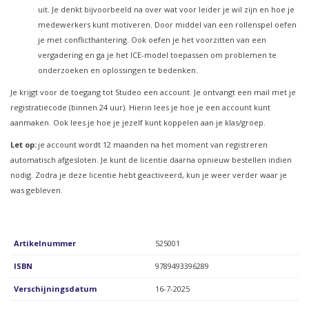
uit. Je denkt bijvoorbeeld na over wat voor leider je wil zijn en hoe je
medewerkers kunt motiveren. Door middel van een rollenspel oefen
je met conflicthantering. Ook oefen je het voorzitten van een
vergadering en ga je het ICE-model toepassen om problemen te
onderzoeken en oplossingen te bedenken.
Je krijgt voor de toegang tot Studeo een account. Je ontvangt een mail met je
registratiecode (binnen 24 uur). Hierin lees je hoe je een account kunt
aanmaken. Ook lees je hoe je jezelf kunt koppelen aan je klas/groep.
Let op:
je account wordt 12 maanden na het moment van registreren
automatisch afgesloten. Je kunt de licentie daarna opnieuw bestellen indien
nodig. Zodra je deze licentie hebt geactiveerd, kun je weer verder waar je
was gebleven.
Artikelnummer
525001
ISBN
9789493396289
Verschijningsdatum
16-7-2025