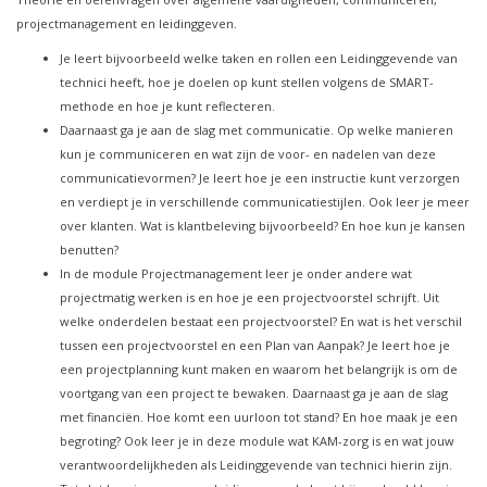
projectmanagement en leidinggeven.
Je leert bijvoorbeeld welke taken en rollen een Leidinggevende van
technici heeft, hoe je doelen op kunt stellen volgens de SMART-
methode en hoe je kunt reflecteren.
Daarnaast ga je aan de slag met communicatie. Op welke manieren
kun je communiceren en wat zijn de voor- en nadelen van deze
communicatievormen? Je leert hoe je een instructie kunt verzorgen
en verdiept je in verschillende communicatiestijlen. Ook leer je meer
over klanten. Wat is klantbeleving bijvoorbeeld? En hoe kun je kansen
benutten?
In de module Projectmanagement leer je onder andere wat
projectmatig werken is en hoe je een projectvoorstel schrijft. Uit
welke onderdelen bestaat een projectvoorstel? En wat is het verschil
tussen een projectvoorstel en een Plan van Aanpak? Je leert hoe je
een projectplanning kunt maken en waarom het belangrijk is om de
voortgang van een project te bewaken. Daarnaast ga je aan de slag
met financiën. Hoe komt een uurloon tot stand? En hoe maak je een
begroting? Ook leer je in deze module wat KAM-zorg is en wat jouw
verantwoordelijkheden als Leidinggevende van technici hierin zijn.