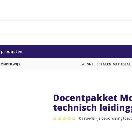
e producten
 ONDERWIJS
SNEL BETALEN MET IDEAL
Docentpakket Mo
technisch leidin
0 reviews -
je beoordeling toev