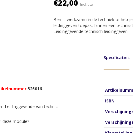
€22,00
Incl. btw
Ben jij werkzaam in de techniek of heb je
leidinggeven toepast binnen een technisc
Leidinggevende technisch leidinggeven.
Specificaties
rtikelnummer
525016-
Artikelnumm
ISBN
n- Leidinggevende van technici
Verschijnin
or deze module?
Verschijnin
Kleurstelling