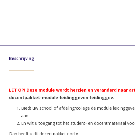
Beschrijving
LET OP! Deze module wordt herzien en veranderd naar a
docentpakket-module-leidinggeven-leidinggev.
Biedt uw school of afdeling/college de module leidinggeve
aan
En wilt u toegang tot het student- en docentmateriaal vo
Dan heeft u dit docentpakket nodig.