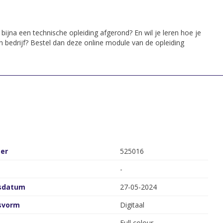
 bijna een technische opleiding afgerond? En wil je leren hoe je
h bedrijf? Bestel dan deze online module van de opleiding
er
525016
-
gsdatum
27-05-2024
gsvorm
Digitaal
Full colour