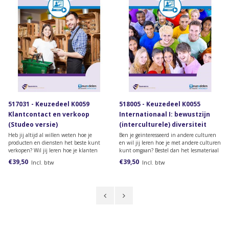
517031 - Keuzedeel K0059
518005 - Keuzedeel K0055
Klantcontact en verkoop
Internationaal I: bewustzijn
(Studeo versie)
(interculturele) diversiteit
(Studeo versie)
Heb jij altijd al willen weten hoe je
Ben je geïnteresseerd in andere culturen
producten en diensten het beste kunt
en wil jij leren hoe je met andere culturen
verkopen? Wil jij leren hoe je klanten
kunt omgaan? Bestel dan het lesmateriaal
klantgericht kunt helpen en adviseren?
voor het keuzedeel Internationaal I:
€39,50
€39,50
Incl. btw
Incl. btw
Bestel dan het lesmateriaal voor het
bewustzijn (interculturele) diversiteit.
keuzedeel Klantcontact en verkoop.