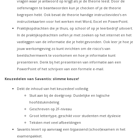
vragen waar je antwoord op krijgt als je de theorie leest. Door de
oefenvragen te beantwoorden kun je checken of je de theorie
begrepen hebt. Ook bevat de theorie handige instructievideo’s en
instructiekaarten voor het werken met Word, Excel en PowerPoint.
Praktijkopdrachten die je thuis, op school of op je leerbedrijf uitvoert.
In de praktijkopdrachten oefen je met zoeken op het internet en het
vastleggen van de informatie die je hebt gevonden. Ook leer je hoe je
jouw werkomgeving zo kunt inrichten om de risico’s van
beeldschermwerk te voorkomen en hoe je informatie kunt
presenteren. Denk bij het presenteren van informatie aan een
PowerPoint of het schrijven van een formele e-mail.
Keuzedelen van Savantis: slimme keuze!
Dekt de inhoud van het keuzedeel volledig
Sluit aan bij de doelgroep: Duidelijke en logische
hoofdstukindeling
Geschreven op 2F-niveau
Groot lettertype, geschikt voor studenten met dyslexie
Teksten met veel afbeeldingen
Savantis levert op aanvraag een bijpassend (school)examen in het
examenpakket.