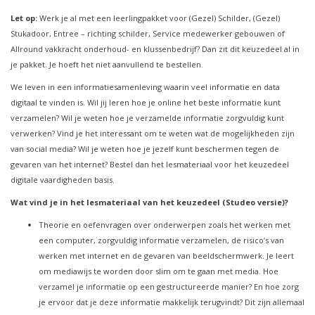
Let op:
Werk je al met een leerlingpakket voor (Gezel) Schilder, (Gezel)
Stukadoor, Entree – richting schilder, Service medewerker gebouwen of
Allround vakkracht onderhoud- en klussenbedrijf? Dan zit dit keuzedeel al in
je pakket. Je hoeft het niet aanvullend te bestellen.
We leven in een informatiesamenleving waarin veel informatie en data
digitaal te vinden is. Wil jij leren hoe je online het beste informatie kunt
verzamelen? Wil je weten hoe je verzamelde informatie zorgvuldig kunt
verwerken? Vind je het interessant om te weten wat de mogelijkheden zijn
van social media? Wil je weten hoe je jezelf kunt beschermen tegen de
gevaren van het internet? Bestel dan het lesmateriaal voor het keuzedeel
digitale vaardigheden basis.
Wat vind je in het lesmateriaal van het keuzedeel (Studeo versie)?
Theorie en oefenvragen over onderwerpen zoals het werken met
een computer, zorgvuldig informatie verzamelen, de risico’s van
werken met internet en de gevaren van beeldschermwerk. Je leert
om mediawijs te worden door slim om te gaan met media. Hoe
verzamel je informatie op een gestructureerde manier? En hoe zorg
je ervoor dat je deze informatie makkelijk terugvindt? Dit zijn allemaal