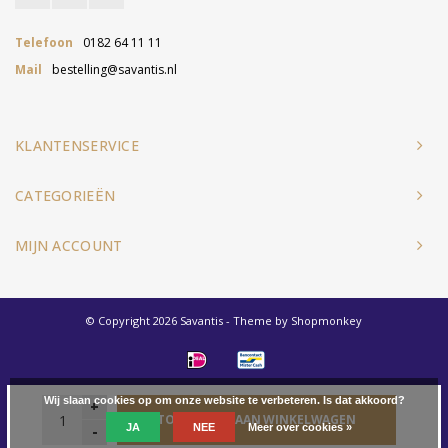
Telefoon
0182 64 11 11
Mail
bestelling@savantis.nl
KLANTENSERVICE
CATEGORIEËN
MIJN ACCOUNT
© Copyright 2026 Savantis - Theme by
Shopmonkey
Wij slaan cookies op om onze website te verbeteren. Is dat akkoord?
+
TOEVOEGEN AAN WINKELWAGEN
JA
NEE
Meer over cookies »
-