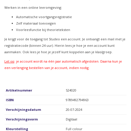
Werken in een online leeromgeving:
Automatische voortgangsregistratie
Zelf materiaal toevoegen
Voorleesfunctie bij theorieteksten
Je krijgt voor de toegang tot Studeo een account. Je ontvangt een mail met je
registratiecode (binnen 24 uur). Hierin lees je hoe je een account kunt
aanmaken. Ook lees je hoe je jezelf kunt koppelen aan je klas/groep.
Let op
: je account wordt na één jaar automatisch afgesloten. Daarna kun je
een verlenging bestellen van je account, indien nodig.
Artikelnummer
524020
ISBN
9789492794963
Verschijningsdatum
20-07-2024
Verschijningsvorm
Digitaal
Kleurstelling
Full colour