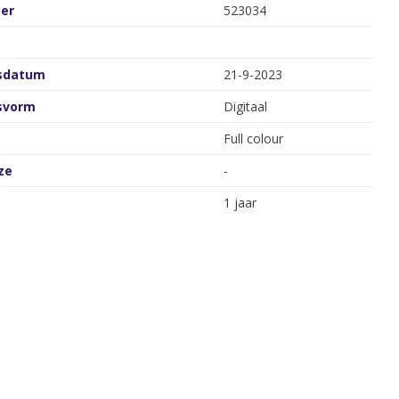
er
523034
gsdatum
21-9-2023
gsvorm
Digitaal
Full colour
ze
-
1 jaar