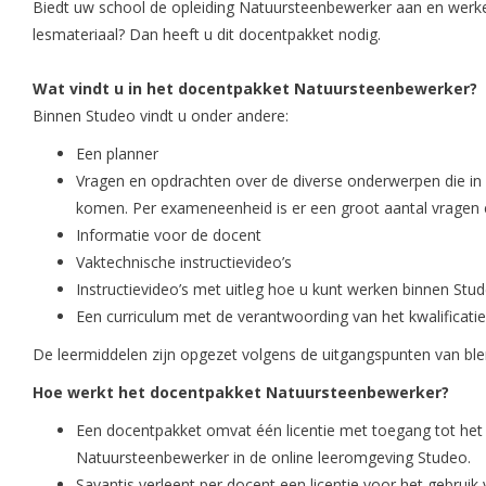
Biedt uw school de opleiding Natuursteenbewerker aan en wer
lesmateriaal? Dan heeft u dit docentpakket nodig.
Wat vindt u in het docentpakket Natuursteenbewerker?
Binnen Studeo vindt u onder andere:
Een planner
Vragen en opdrachten over de diverse onderwerpen die in 
komen. Per exameneenheid is er een groot aantal vragen
Informatie voor de docent
Vaktechnische instructievideo’s
Instructievideo’s met uitleg hoe u kunt werken binnen Stu
Een curriculum met de verantwoording van het kwalificati
De leermiddelen zijn opgezet volgens de
uitgangspunten van ble
Hoe werkt het docentpakket Natuursteenbewerker?
Een docentpakket omvat één licentie met toegang tot het 
Natuursteenbewerker in de online leeromgeving Studeo.
Savantis verleent per docent een licentie voor het gebrui