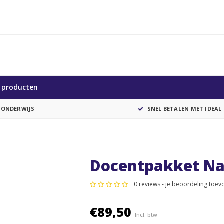
e producten
 ONDERWIJS
SNEL BETALEN MET IDEAL
Docentpakket Na
0 reviews -
je beoordeling toev
€89,50
Incl. btw