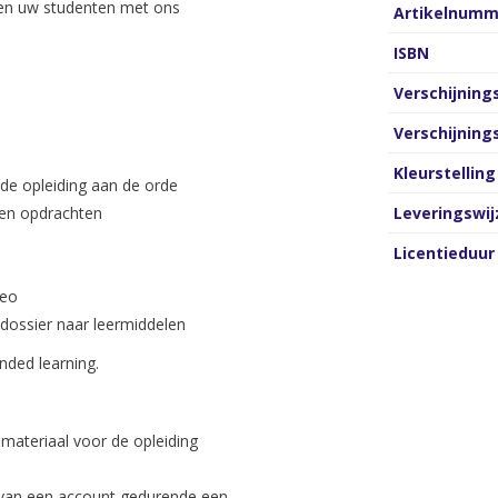
ken uw studenten met ons
Artikelnumm
ISBN
Verschijnin
Verschijnin
Kleurstelling
de opleiding aan de orde
 en opdrachten
Leveringswij
Licentieduur
deo
edossier naar leermiddelen
nded learning
.
materiaal voor de opleiding
k van een account gedurende een