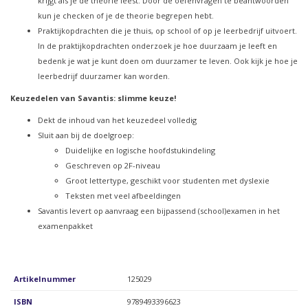
krijgt als je de theorie leest. Door de oefenvragen te beantwoorden
kun je checken of je de theorie begrepen hebt.
Praktijkopdrachten die je thuis, op school of op je leerbedrijf uitvoert.
In de praktijkopdrachten onderzoek je hoe duurzaam je leeft en
bedenk je wat je kunt doen om duurzamer te leven. Ook kijk je hoe je
leerbedrijf duurzamer kan worden.
Keuzedelen van Savantis: slimme keuze!
Dekt de inhoud van het keuzedeel volledig
Sluit aan bij de doelgroep:
Duidelijke en logische hoofdstukindeling
Geschreven op 2F-niveau
Groot lettertype, geschikt voor studenten met dyslexie
Teksten met veel afbeeldingen
Savantis levert op aanvraag een bijpassend (school)examen in het
examenpakket
Artikelnummer
125029
ISBN
9789493396623