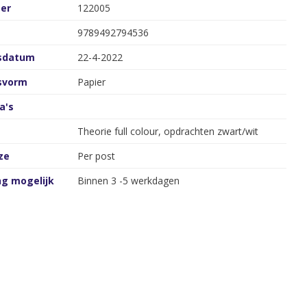
er
122005
9789492794536
gsdatum
22-4-2022
gsvorm
Papier
a's
Theorie full colour, opdrachten zwart/wit
ze
Per post
ng mogelijk
Binnen 3 -5 werkdagen