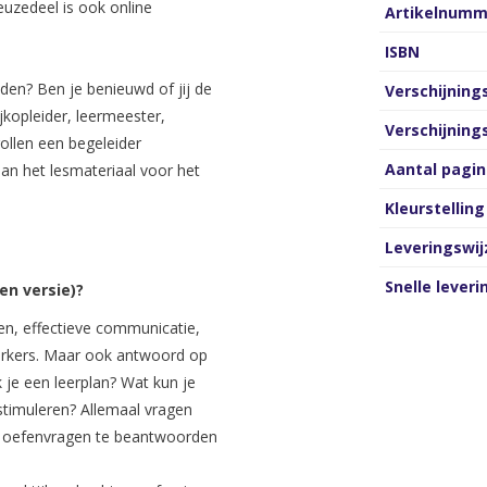
keuzedeel is ook online
Artikelnumm
ISBN
en? Ben je benieuwd of jij de
Verschijnin
jkopleider, leermeester,
Verschijnin
ollen een begeleider
Aantal pagin
dan het lesmateriaal voor het
Kleurstelling
Leveringswij
Snelle leveri
en versie)?
n, effectieve communicatie,
werkers. Maar ook antwoord op
je een leerplan? Wat kun je
timuleren? Allemaal vragen
 de oefenvragen te beantwoorden