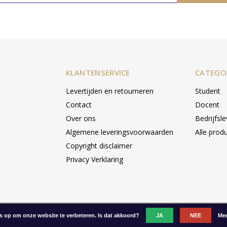
KLANTENSERVICE
CATEGO
Levertijden en retourneren
Student
Contact
Docent
Over ons
Bedrijfsl
Algemene leveringsvoorwaarden
Alle prod
Copyright disclaimer
Privacy Verklaring
es op om onze website te verbeteren. Is dat akkoord?
JA
NEE
Mee