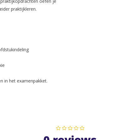
e praktijkopdrachten oefen je
ider praktijkleren.
ofdstukindeling
xie
en in het examenpakket.
0 reviews