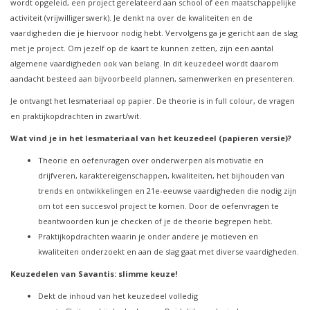
wordt opgeleid, een project gerelateerd aan school of een maatschappelijke
activiteit (vrijwilligerswerk). Je denkt na over de kwaliteiten en de
vaardigheden die je hiervoor nodig hebt. Vervolgens ga je gericht aan de slag
met je project. Om jezelf op de kaart te kunnen zetten, zijn een aantal
algemene vaardigheden ook van belang. In dit keuzedeel wordt daarom
aandacht besteed aan bijvoorbeeld plannen, samenwerken en presenteren.
Je ontvangt het lesmateriaal op papier. De theorie is in full colour, de vragen
en praktijkopdrachten in zwart/wit.
Wat vind je in het lesmateriaal van het keuzedeel (papieren versie)?
Theorie en oefenvragen over onderwerpen als motivatie en
drijfveren, karaktereigenschappen, kwaliteiten, het bijhouden van
trends en ontwikkelingen en 21e-eeuwse vaardigheden die nodig zijn
om tot een succesvol project te komen. Door de oefenvragen te
beantwoorden kun je checken of je de theorie begrepen hebt.
Praktijkopdrachten waarin je onder andere je motieven en
kwaliteiten onderzoekt en aan de slag gaat met diverse vaardigheden.
Keuzedelen van Savantis: slimme keuze!
Dekt de inhoud van het keuzedeel volledig