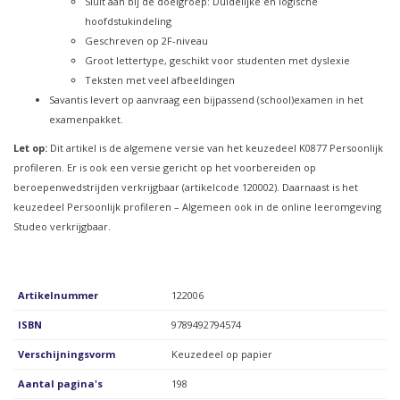
Sluit aan bij de doelgroep: Duidelijke en logische
hoofdstukindeling
Geschreven op 2F-niveau
Groot lettertype, geschikt voor studenten met dyslexie
Teksten met veel afbeeldingen
Savantis levert op aanvraag een bijpassend (school)examen in het
examenpakket.
Let op:
Dit artikel is de algemene versie van het keuzedeel K0877 Persoonlijk
profileren. Er is ook een versie gericht op het voorbereiden op
beroepenwedstrijden verkrijgbaar (artikelcode 120002). Daarnaast is het
keuzedeel Persoonlijk profileren – Algemeen ook in de online leeromgeving
Studeo verkrijgbaar.
Artikelnummer
122006
ISBN
9789492794574
Verschijningsvorm
Keuzedeel op papier
Aantal pagina's
198