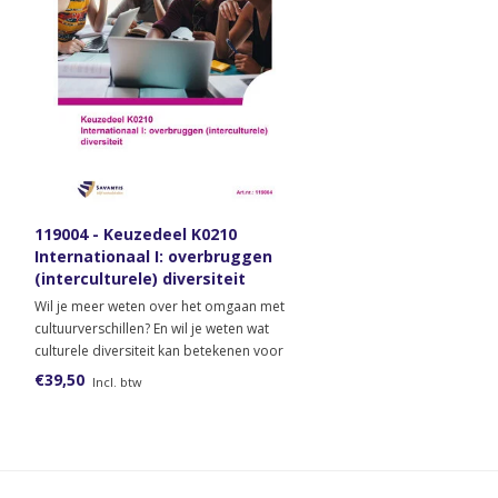
119004 - Keuzedeel K0210
Internationaal I: overbruggen
(interculturele) diversiteit
(papieren versie)
Wil je meer weten over het omgaan met
cultuurverschillen? En wil je weten wat
culturele diversiteit kan betekenen voor
een organisatie? Bestel dan het
€39,50
Incl. btw
lesmateriaal voor het keuzedeel
Internationaal I: overbruggen
(interculturele) diversiteit.