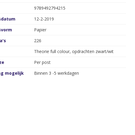
9789492794215
gsdatum
12-2-2019
gsvorm
Papier
a's
226
Theorie full colour, opdrachten zwart/wit
ze
Per post
ng mogelijk
Binnen 3 -5 werkdagen