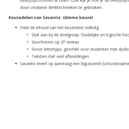
bedrijfsprocessen al Lean? Ook kijk je hoe je de bedrijfs
door creatieve denktechnieken te gebruiken.
Keuzedelen van Savantis: slimme keuze!
Dekt de inhoud van het keuzedeel volledig
Sluit aan bij de doelgroep: Duidelijke en logische ho
Geschreven op 2F-niveau
Groot lettertype, geschikt voor studenten met dysle
Teksten met veel afbeeldingen
Savantis levert op aanvraag een bijpassend (school)exam