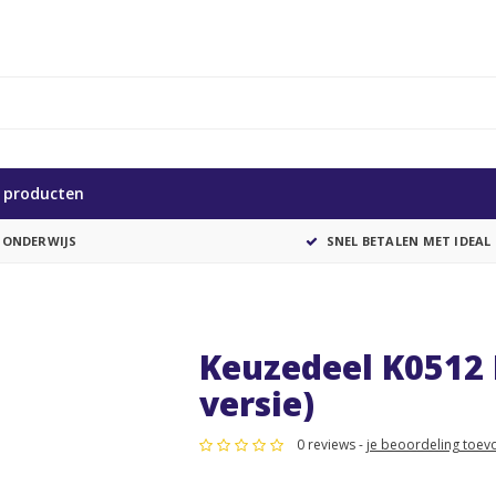
e producten
 ONDERWIJS
SNEL BETALEN MET IDEAL
Keuzedeel K0512 
versie)
0 reviews -
je beoordeling toev