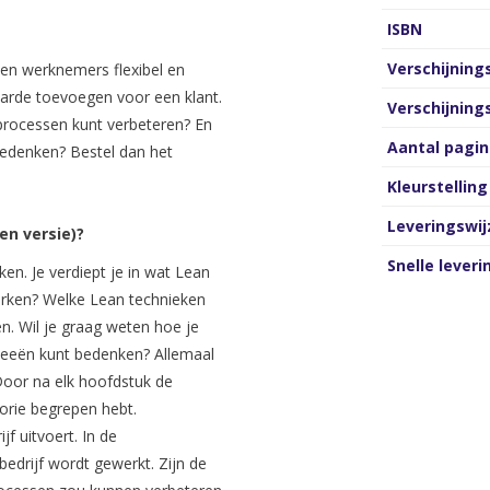
ISBN
Verschijnin
en werknemers flexibel en
aarde toevoegen voor een klant.
Verschijnin
sprocessen kunt verbeteren? En
Aantal pagin
bedenken? Bestel dan het
Kleurstelling
Leveringswij
en versie)?
Snelle leveri
n. Je verdiept je in wat Lean
werken? Welke Lean technieken
n. Wil je graag weten hoe je
ideeën kunt bedenken? Allemaal
 Door na elk hoofdstuk de
orie begrepen hebt.
jf uitvoert. In de
edrijf wordt gewerkt. Zijn de