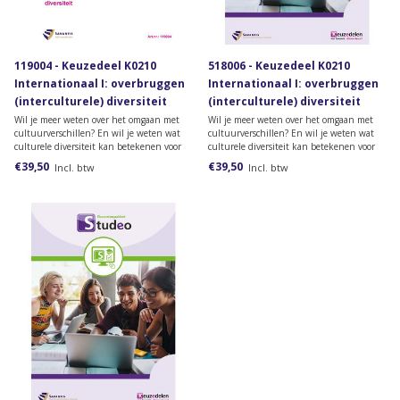
119004 - Keuzedeel K0210
518006 - Keuzedeel K0210
Internationaal I: overbruggen
Internationaal I: overbruggen
(interculturele) diversiteit
(interculturele) diversiteit
(papieren versie)
(Studeo versie)
Wil je meer weten over het omgaan met
Wil je meer weten over het omgaan met
cultuurverschillen? En wil je weten wat
cultuurverschillen? En wil je weten wat
culturele diversiteit kan betekenen voor
culturele diversiteit kan betekenen voor
een organisatie? Bestel dan het
een organisatie? Bestel dan het
€39,50
€39,50
Incl. btw
Incl. btw
lesmateriaal voor het keuzedeel
lesmateriaal voor het keuzedeel
Internationaal I: overbruggen
Internationaal I: overbruggen
(interculturele) diversiteit.
(interculturele) diversiteit.