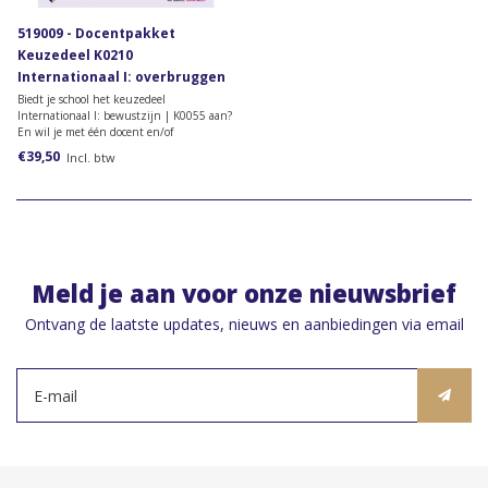
519009 - Docentpakket
Keuzedeel K0210
Internationaal I: overbruggen
(interculturele) diversiteit
Biedt je school het keuzedeel
Internationaal I: bewustzijn | K0055 aan?
En wil je met één docent en/of
praktijkbegeleider toegang krijgen tot het
€39,50
Incl. btw
docentenmateriaal? Dan heb je dit
docentpakket nodig.
Meld je aan voor onze nieuwsbrief
Ontvang de laatste updates, nieuws en aanbiedingen via email