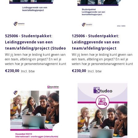
525006 - Studentpakket:
125006 - Studentpakket:
Leidinggevende van een
Leidinggevende van een
team/afdeling/project (Studeo
team/afdeling/project
versie)
(papieren versie)
Wil jij leren hoe je leiding kunt geven van
Wil jij leren hoe je leiding kunt geven van
een team, afdeling en project? En wil je
een team, afdeling en project? En wil je
weten hoe je personeelsmanagement kunt
weten hoe je personeelsmanagement kunt
vormgeven? Bestel dan het lesmateriaal
vormgeven? Bestel dan het lesmateriaal
€230,00
€230,00
Incl. btw
Incl. btw
voor de opleiding Leidinggevende van een
voor de opleiding Leidinggevende van een
team/afdeling /project.
team/afdeling /project.