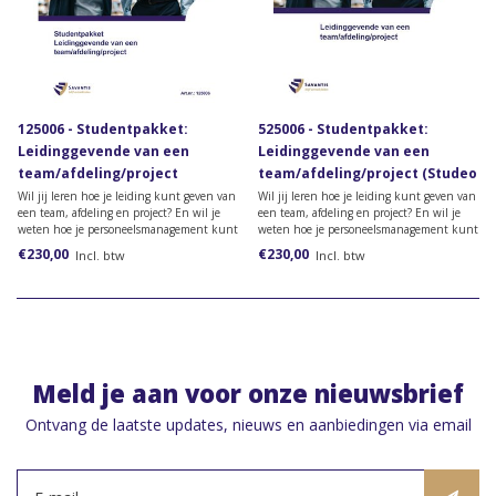
125006 - Studentpakket:
525006 - Studentpakket:
Leidinggevende van een
Leidinggevende van een
team/afdeling/project
team/afdeling/project (Studeo
(papieren versie)
versie)
Wil jij leren hoe je leiding kunt geven van
Wil jij leren hoe je leiding kunt geven van
een team, afdeling en project? En wil je
een team, afdeling en project? En wil je
weten hoe je personeelsmanagement kunt
weten hoe je personeelsmanagement kunt
vormgeven? Bestel dan het lesmateriaal
vormgeven? Bestel dan het lesmateriaal
€230,00
€230,00
Incl. btw
Incl. btw
voor de opleiding Leidinggevende van een
voor de opleiding Leidinggevende van een
team/afdeling /project.
team/afdeling /project.
Meld je aan voor onze nieuwsbrief
Ontvang de laatste updates, nieuws en aanbiedingen via email