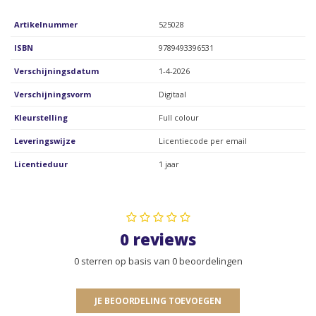
Artikelnummer
525028
ISBN
9789493396531
Verschijningsdatum
1-4-2026
Verschijningsvorm
Digitaal
Kleurstelling
Full colour
Leveringswijze
Licentiecode per email
Licentieduur
1 jaar
0 reviews
0 sterren op basis van 0 beoordelingen
JE BEOORDELING TOEVOEGEN