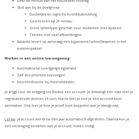
Dekt de inhoud van het keuzedeel volledig
Sluit aan bij de doelgroep:
Duidelijke en logische hoofdstukindeling
Geschreven op 2F-niveau
Groot lettertype, geschikt voor studenten met dyslexie
Teksten met veel afbeeldingen
Savantis levert op aanvraag een bijpassend (school)examen in het
examenpakket
Werken in een online leeromgeving:
Automatische voortgangsregistratie
Zelf documenten toevoegen
Voorleesfunctie bij theorieteksten
Je krijgt voor de toegang tot Studeo een account. Je ontvangt een mail met je
registratiecode (binnen 24 uur). Hierin lees je hoe je een account kunt
aanmaken.
Ook lees je hoe je jezelf kunt koppelen aan je klas/groep.
Let op
: je account wordt na één jaar automatisch afgesloten. Daarna kun je
een verlenging bestellen van je account, indien nodig.