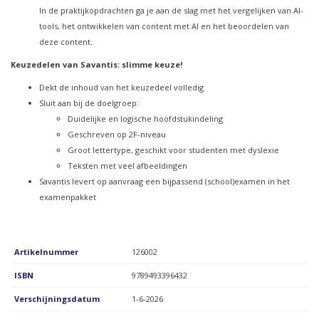
In de praktijkopdrachten ga je aan de slag met het vergelijken van AI-
tools, het ontwikkelen van content met AI en het beoordelen van
deze content.
Keuzedelen van Savantis: slimme keuze!
Dekt de inhoud van het keuzedeel volledig
Sluit aan bij de doelgroep:
Duidelijke en logische hoofdstukindeling
Geschreven op 2F-niveau
Groot lettertype, geschikt voor studenten met dyslexie
Teksten met veel afbeeldingen
Savantis levert op aanvraag een bijpassend (school)examen in het
examenpakket
Artikelnummer
126002
ISBN
9789493396432
Verschijningsdatum
1-6-2026