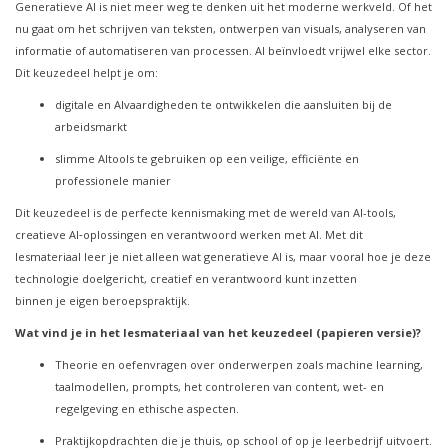
Generatieve AI is niet meer weg te denken uit het moderne werkveld. Of het
nu gaat om het schrijven van teksten, ontwerpen van visuals, analyseren van
informatie of automatiseren van processen. AI beïnvloedt vrijwel elke sector.
Dit keuzedeel helpt je om:
digitale en AIvaardigheden te ontwikkelen die aansluiten bij de
arbeidsmarkt
slimme AItools te gebruiken op een veilige, efficiënte en
professionele manier
Dit keuzedeel is de perfecte kennismaking met de wereld van AI-tools,
creatieve AI
‑
oplossingen en verantwoord werken met AI. Met dit
lesmateriaal leer je niet alleen wat generatieve AI is, maar vooral hoe je deze
technologie doelgericht, creatief en verantwoord kunt inzetten
binnen je eigen beroepspraktijk.
Wat vind je in het lesmateriaal van het keuzedeel (papieren versie)?
Theorie en oefenvragen over onderwerpen zoals machine learning,
taalmodellen, prompts, het controleren van content, wet- en
regelgeving en ethische aspecten.
Praktijkopdrachten die je thuis, op school of op je leerbedrijf uitvoert.